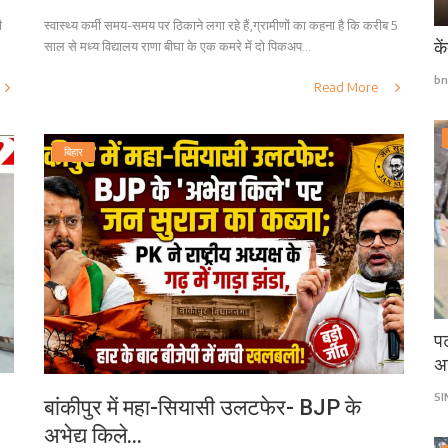
ी
स्वास्थ्य कर्मी समय-समय पर ठिकाने लगा रहे हैं,ग्रामीणों का कहना है कि करीब 5
के
साल से मध्य विद्यालय राणा बीघा के एक कमरे में दो पिकअप...
bn
Read More
बिहार
पट
अ
S
बांकीपुर में महा-सियासी उलटफेर- BJP के
अभेद्य किले...