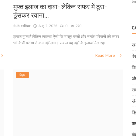
bn
मुफ्त इलाज का दावा- लेकिन सफर में ठूंस-
ठूंसकर रवाना...
Sub editor
Aug 2, 2026
0
270
C
इलाज मुफ्त है लेकिन व्यवस्था ऐसी कि मासूम बच्चों और उनके परिजनों को सफर
भी किसी परीक्षा से कम नहीं लगा। सवाल यह नहीं कि इलाज मिल रहा...
खब
Read More
दे
वि
बिहार
अं
राष
ख
क्
कब
हॉ