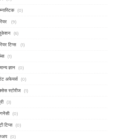
म्नास्टिक
(0)
रियर
(9)
ुकेशन
(6)
रियर टिप्स
(1)
ब्स
(1)
मान्य ज्ञान
(0)
ंट अफेयर्स
(0)
्सेस स्टोरीज
(1)
्री
(3)
ेगनेंसी
(0)
ूटी टिप्स
(0)
ेकअप
(0)