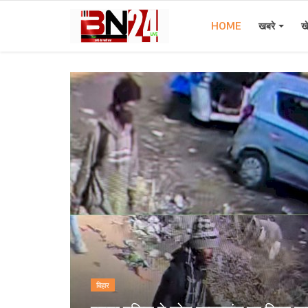
HOME
खबरे
ख
Home
खबरे
खेल
करियर
स्त्री
राज्य
कृषि
बिहार
मूवी मसाला