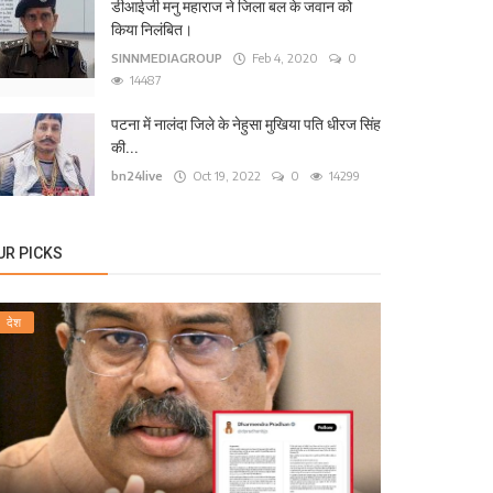
टना के कंकड़बाग केंद्रीय विद्यालय के पास बीच सड़क पर ग
डीआईजी मनु महाराज ने जिला बल के जवान को
किया निलंबित।
24live
Sep 13, 2025
0
1568
SINNMEDIAGROUP
Feb 4, 2020
0
14487
पटना में नालंदा जिले के नेहुसा मुखिया पति धीरज सिंह
की...
bn24live
Oct 19, 2022
0
14299
UR PICKS
देश