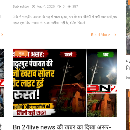
Sub editor
Aug 4, 2026
0
287
ी
पीके ने राष्ट्रीय अध्यक्ष के गढ़ में गाड़ा झंडा, हार के बाद बीजेपी में मची खलबली,यह
महज एक विधानसभा सीट का नतीजा नहीं है, बल्कि पिछले...
Read More
बिहार
पट
गि
bn
ई
Bn 24live news की खबर का दिखा असर-