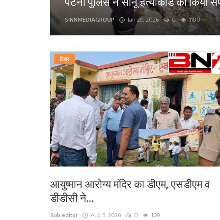
पटना पुलिस ने सोनू हत्याकांड का किया स
लाइफ स्टाइल
SINNMEDIAGROUP
Jan 29, 2026
0
1180
पर्यटन
बिहार
धर्म
अन्य
आयुष्मान आरोग्य मंदिर का डीएम, एसडीएम व
डीडीसी ने...
Sub editor
Aug 5, 2026
0
109