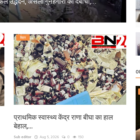
फल उद्भेदन, असली गुनहगारों को दबोचा,...
प
bn
बिहार
O
प्राथमिक स्वास्थ्य केंद्र राणा बीघा का हाल
बेहाल,...
Sub editor
Aug 5, 2026
0
150