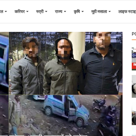
ेल
करियर
स्त्री
राज्य
कृषि
मूवी मसाला
लाइफ स्टा
P
ब