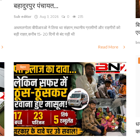
बहादुरपुर पंचायत...
Sub editor
Aug 3, 2026
0
235
बि
अथमलगोला बीपीआरओ ने लिया था संज्ञान,स्थानीय ग्रामीणों और राहगीरों को
एक
बड़ी राहत,करीब 15- 20 दिनों से बंद पड़ी थी
bn
Read More
बिहार
धन
कई