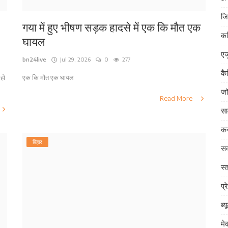
जि
गया में हुए भीषण सड़क हादसे में एक कि मौत एक
क
घायल
एज
bn24live
Jul 29, 2026
0
277
कै
 हो
एक कि मौत एक घायल
जॉ
Read More
सा
कर
बिहार
सक
स्त
प्र
ब्य
म