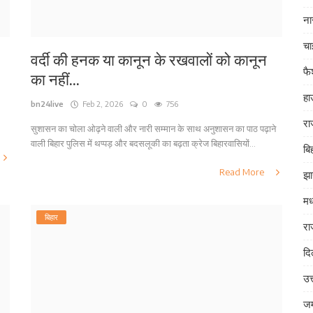
ना
चा
वर्दी की हनक या कानून के रखवालों को कानून
फ
का नहीं...
हा
bn24live
Feb 2, 2026
0
756
रा
सुशासन का चोला ओढ़ने वाली और नारी सम्मान के साथ अनुशासन का पाठ पढ़ाने
वाली बिहार पुलिस में थप्पड़ और बदसलूकी का बढ़ता क्रेज बिहारवासियों...
बि
Read More
झा
मध
बिहार
रा
दि
उत
जम