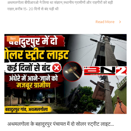
अथमलगोला बीपीआरओ ने लिया था संज्ञान,स्थानीय ग्रामीणों और राहगीरों को बड़ी
राहत,करीब 15- 20 दिनों से बंद पड़ी थी
Read More
बिहार
अथमलगोला के बहादुरपुर पंचायत में दो सोलर स्ट्रीट लाइट...