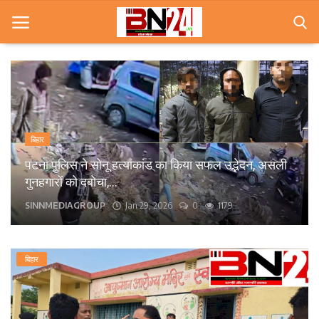
Home
खबरे
बिहार
खेल
पटना पुलिस ने सोनू हत्याकांड का किया सफल उद्भेदन, असली
गुनहगारों को दबोचा,...
करियर
SINNMEDIAGROUP
Jan 29, 2026
0
1179
स्त्री
राज्य
बिहार
कृषि
मूवी मसाला