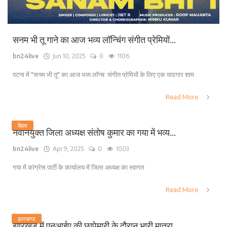
सनम भी तू गाने का आज भव्य लॉन्चिंग संगीत प्रेमियों...
bn24live
Jun 10, 2025
0
1106
पटना में "सनम भी तू" का आज भव्य लॉन्च: संगीत प्रेमियों के लिए एक यादगार शाम
Read More
बिहार
नवनियुक्त जिला अध्यक्ष संतोष कुमार का गया में भव्य...
bn24live
Apr 9, 2025
0
1003
गया में कांग्रेस पार्टी के कार्यालय में जिला अध्यक्ष का स्वागत
Read More
झारखण्ड
झारखंड में एनआईए की छापेमारी के दौरान भारी मात्रा...