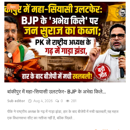
बिहार
बांकीपुर में महा-सियासी उलटफेर- BJP के अभेद्य किले...
Sub editor
Aug 4, 2026
0
281
पीके ने राष्ट्रीय अध्यक्ष के गढ़ में गाड़ा झंडा, हार के बाद बीजेपी में मची खलबली,यह महज
एक विधानसभा सीट का नतीजा नहीं है, बल्कि पिछले...