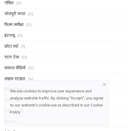
गॉसिप
(0)
भोजपुरी जगत
(0)
फिल्म समीक्षा
(0)
इंटरव्यू
(0)
छोटा पर्दा
(1)
स्टार टेक
(0)
वायरल वीडियो
(0)
लाइफ स्टाइल
(4)
रिलेशनशिप
(0)
We use cookies to improve user experience and
analyze website traffic. By clicking “Accept“, you agree
रहन / सहन
(0)
to our website's cookie use as described in our
Cookie
राइट / डाइट
(0)
Policy
.
फिटनेस
(3)