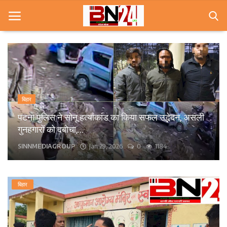
Home
खबरे
बिहार
खेल
पटना के कंकड़बाग केंद्रीय विद्यालय के पास बीच सड़क पर
गिरा पेड़, आवागमन बाधित।
करियर
bn24live
Sep 13, 2025
0
1571
स्त्री
राज्य
बिहार
कृषि
मूवी मसाला