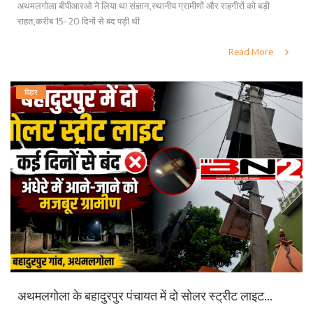
अथमलगोला बीपीआरओ ने लिया था संज्ञान,स्थानीय ग्रामीणों और राहगीरों को बड़ी
राहत,करीब 15- 20 दिनों से बंद पड़ी थी
Read More
बिहार
अथमलगोला के बहादुरपुर पंचायत में दो सोलर स्ट्रीट लाइट...