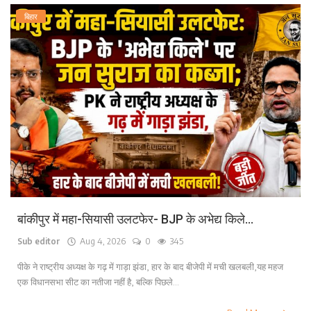
बिहार
बांकीपुर में महा-सियासी उलटफेर- BJP के अभेद्य किले...
Sub editor
Aug 4, 2026
0
345
पीके ने राष्ट्रीय अध्यक्ष के गढ़ में गाड़ा झंडा, हार के बाद बीजेपी में मची खलबली,यह महज
एक विधानसभा सीट का नतीजा नहीं है, बल्कि पिछले...