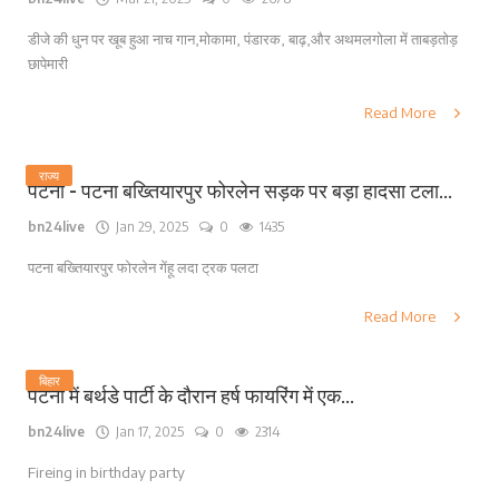
डीजे की धुन पर खूब हुआ नाच गान,मोकामा, पंडारक, बाढ़,और अथमलगोला में ताबड़तोड़
छापेमारी
Read More
राज्य
पटना - पटना बख्तियारपुर फोरलेन सड़क पर बड़ा हादसा टला...
bn24live
Jan 29, 2025
0
1435
पटना बख्तियारपुर फोरलेन गेंहू लदा ट्रक पलटा
Read More
बिहार
पटना में बर्थडे पार्टी के दौरान हर्ष फायरिंग में एक...
bn24live
Jan 17, 2025
0
2314
Fireing in birthday party