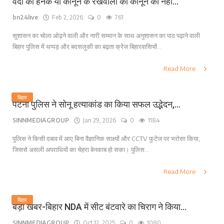
वर्दी की हनक या कानून के रखवालों को कानून का नहीं...
bn24live
Feb 2, 2026
0
761
सुशासन का चोला ओढ़ने वाली और नारी सम्मान के साथ अनुशासन का पाठ पढ़ाने वाली
बिहार पुलिस में थप्पड़ और बदसलूकी का बढ़ता क्रेज बिहारवासियों...
Read More
बिहार
पटना पुलिस ने सोनू हत्याकांड का किया सफल उद्भेदन,...
SINNMEDIAGROUP
Jan 29, 2026
0
1184
पुलिस ने किसी दबाव में आए बिना वैज्ञानिक साक्ष्यों और CCTV फुटेज पर भरोसा किया,
जिससे असली अपराधियों का चेहरा बेनकाब हो सका। पुलिस...
Read More
बिहार
बड़ी खबर-बिहार NDA में सीट बंटवारे का चिराग ने किया...
SINNMEDIAGROUP
Oct 12, 2025
0
1080