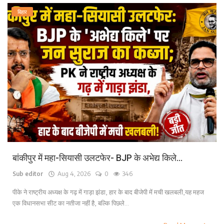
बिहार
बांकीपुर में महा-सियासी उलटफेर- BJP के अभेद्य किले...
Sub editor
Aug 4, 2026
0
346
पीके ने राष्ट्रीय अध्यक्ष के गढ़ में गाड़ा झंडा, हार के बाद बीजेपी में मची खलबली,यह महज
एक विधानसभा सीट का नतीजा नहीं है, बल्कि पिछले...