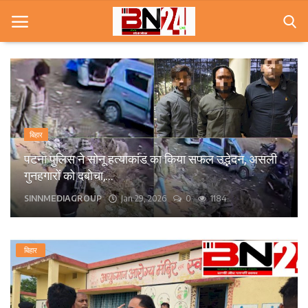
Home
खबरे
बिहार
खेल
पटना पुलिस ने सोनू हत्याकांड का किया सफल उद्भेदन, असली
गुनहगारों को दबोचा,...
करियर
SINNMEDIAGROUP
Jan 29, 2026
0
1184
स्त्री
राज्य
बिहार
कृषि
मूवी मसाला