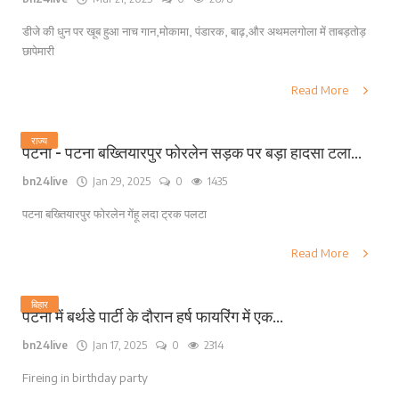
डीजे की धुन पर खूब हुआ नाच गान,मोकामा, पंडारक, बाढ़,और अथमलगोला में ताबड़तोड़
छापेमारी
Read More
राज्य
पटना - पटना बख्तियारपुर फोरलेन सड़क पर बड़ा हादसा टला...
bn24live
Jan 29, 2025
0
1435
पटना बख्तियारपुर फोरलेन गेंहू लदा ट्रक पलटा
Read More
बिहार
पटना में बर्थडे पार्टी के दौरान हर्ष फायरिंग में एक...
bn24live
Jan 17, 2025
0
2314
Fireing in birthday party