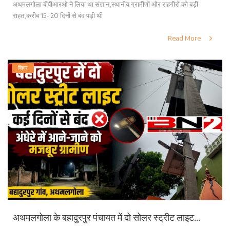
अथमलगोला बीपीआरओ ने लिया था संज्ञान,स्थानीय ग्रामीणों और राहगीरों को बड़ी
राहत,करीब 15- 20 दिनों से बंद पड़ी थी
Read More
बिहार
अथमलगोला के बहादुरपुर पंचायत में दो सोलर स्ट्रीट लाइट...