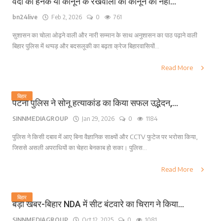
वर्दी की हनक या कानून के रखवालों को कानून का नहीं...
bn24live
Feb 2, 2026
0
761
सुशासन का चोला ओढ़ने वाली और नारी सम्मान के साथ अनुशासन का पाठ पढ़ाने वाली
बिहार पुलिस में थप्पड़ और बदसलूकी का बढ़ता क्रेज बिहारवासियों...
Read More
बिहार
पटना पुलिस ने सोनू हत्याकांड का किया सफल उद्भेदन,...
SINNMEDIAGROUP
Jan 29, 2026
0
1184
पुलिस ने किसी दबाव में आए बिना वैज्ञानिक साक्ष्यों और CCTV फुटेज पर भरोसा किया,
जिससे असली अपराधियों का चेहरा बेनकाब हो सका। पुलिस...
Read More
बिहार
बड़ी खबर-बिहार NDA में सीट बंटवारे का चिराग ने किया...
SINNMEDIAGROUP
Oct 12, 2025
0
1081