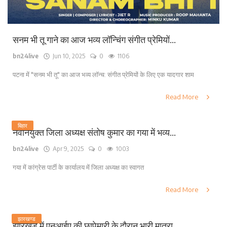
सनम भी तू गाने का आज भव्य लॉन्चिंग संगीत प्रेमियों...
bn24live
Jun 10, 2025
0
1106
पटना में "सनम भी तू" का आज भव्य लॉन्च: संगीत प्रेमियों के लिए एक यादगार शाम
Read More
बिहार
नवनियुक्त जिला अध्यक्ष संतोष कुमार का गया में भव्य...
bn24live
Apr 9, 2025
0
1003
गया में कांग्रेस पार्टी के कार्यालय में जिला अध्यक्ष का स्वागत
Read More
झारखण्ड
झारखंड में एनआईए की छापेमारी के दौरान भारी मात्रा...