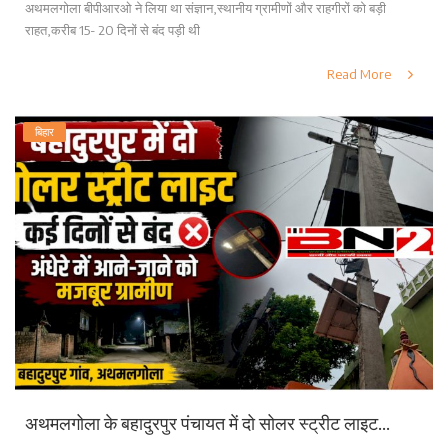
अथमलगोला बीपीआरओ ने लिया था संज्ञान,स्थानीय ग्रामीणों और राहगीरों को बड़ी
राहत,करीब 15- 20 दिनों से बंद पड़ी थी
Read More
बिहार
अथमलगोला के बहादुरपुर पंचायत में दो सोलर स्ट्रीट लाइट...