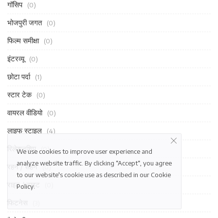
गॉसिप
(0)
भोजपुरी जगत
(0)
फिल्म समीक्षा
(0)
इंटरव्यू
(0)
छोटा पर्दा
(1)
स्टार टेक
(0)
वायरल वीडियो
(0)
लाइफ स्टाइल
(4)
रिलेशनशिप
(0)
We use cookies to improve user experience and
analyze website traffic. By clicking “Accept“, you agree
रहन / सहन
(0)
to our website's cookie use as described in our
Cookie
राइट / डाइट
(0)
Policy
.
फिटनेस
(3)