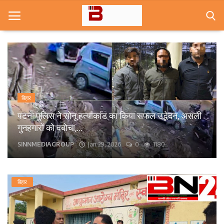
Home
खबरे
बिहार
खेल
पटना के कंकड़बाग केंद्रीय विद्यालय के पास बीच सड़क पर
गिरा पेड़, आवागमन बाधित।
करियर
bn24live
Sep 13, 2025
0
1568
स्त्री
राज्य
बिहार
कृषि
मूवी मसाला