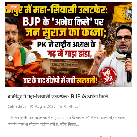
बिहार
बांकीपुर में महा-सियासी उलटफेर- BJP के अभेद्य किले...
Sub editor
Aug 4, 2026
0
357
पीके ने राष्ट्रीय अध्यक्ष के गढ़ में गाड़ा झंडा, हार के बाद बीजेपी में मची खलबली,यह महज
एक विधानसभा सीट का नतीजा नहीं है, बल्कि पिछले...