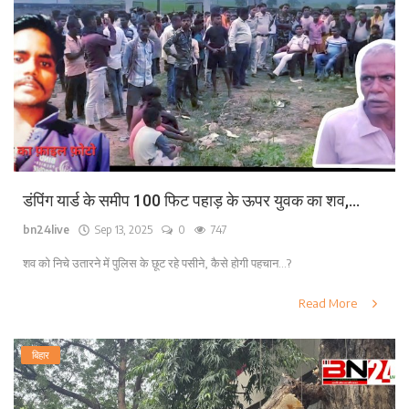
डंपिंग यार्ड के समीप 100 फिट पहाड़ के ऊपर युवक का शव,...
bn24live
Sep 13, 2025
0
747
शव को निचे उतारने में पुलिस के छूट रहे पसीने, कैसे होगी पहचान...?
Read More
बिहार