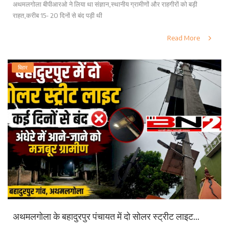
अथमलगोला बीपीआरओ ने लिया था संज्ञान,स्थानीय ग्रामीणों और राहगीरों को बड़ी
राहत,करीब 15- 20 दिनों से बंद पड़ी थी
Read More
बिहार
अथमलगोला के बहादुरपुर पंचायत में दो सोलर स्ट्रीट लाइट...