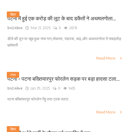
बिहार
पटना में हुई एक करोड़ की लूट के बाद डकैतों ने अथमलगोला...
bn24live
Mar 21, 2025
0
2678
डीजे की धुन पर खूब हुआ नाच गान,मोकामा, पंडारक, बाढ़,और अथमलगोला में ताबड़तोड़
छापेमारी
Read More
राज्य
पटना - पटना बख्तियारपुर फोरलेन सड़क पर बड़ा हादसा टला...
bn24live
Jan 29, 2025
0
1435
पटना बख्तियारपुर फोरलेन गेंहू लदा ट्रक पलटा
Read More
बिहार