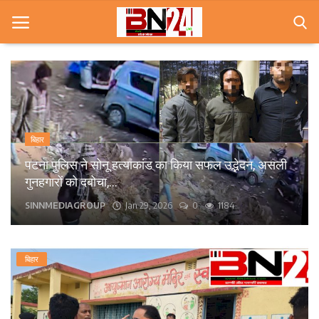
Home
खबरे
बिहार
खेल
पटना के कंकड़बाग केंद्रीय विद्यालय के पास बीच सड़क पर
गिरा पेड़, आवागमन बाधित।
करियर
bn24live
Sep 13, 2025
0
1571
स्त्री
राज्य
बिहार
कृषि
मूवी मसाला