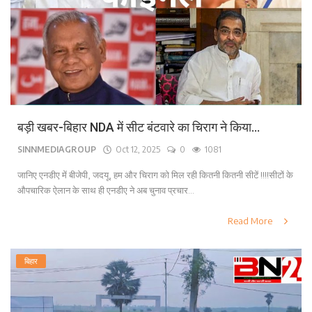
बड़ी खबर-बिहार NDA में सीट बंटवारे का चिराग ने किया...
SINNMEDIAGROUP
Oct 12, 2025
0
1081
जानिए एनडीए में बीजेपी, जदयू, हम और चिराग को मिल रही कितनी कितनी सीटें !!!!सीटों के
औपचारिक ऐलान के साथ ही एनडीए ने अब चुनाव प्रचार...
Read More
बिहार