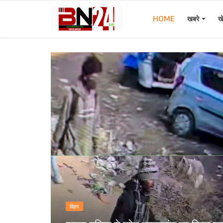
HOME
खबरे
ख
Home
खबरे
खेल
करियर
स्त्री
राज्य
कृषि
बिहार
मूवी मसाला