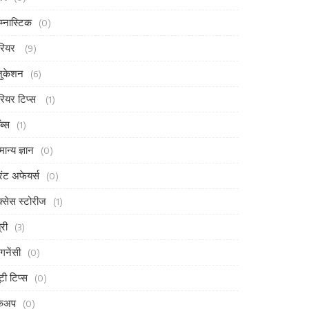
म्नास्टिक
(0)
रियर
(9)
ुकेशन
(6)
रियर टिप्स
(1)
ब्स
(1)
मान्य ज्ञान
(0)
ंट अफेयर्स
(0)
्सेस स्टोरीज
(1)
्री
(3)
ेगनेंसी
(0)
ूटी टिप्स
(0)
ेकअप
(0)