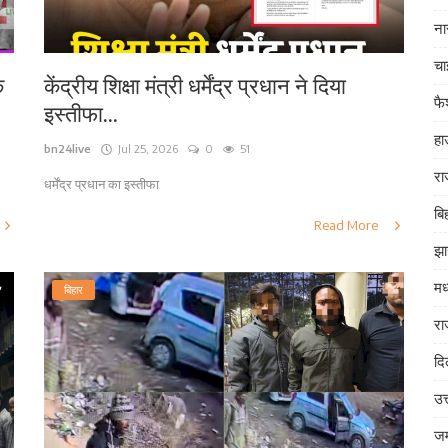
ना
चा
क
केंद्रीय शिक्षा मंत्री धर्मेंद्र प्रधान ने दिया
फ
इस्तीफा...
हा
bn24live
Jul 25, 2026
0
51
रा
धर्मेंद्र प्रधान का इस्तीफा
बि
Read More
झा
मध
बिहार
रा
दि
उत
जम