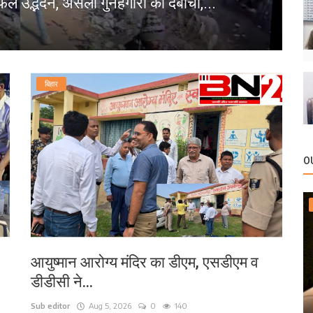
 पास बीच सड़क पर गिरा पेड़, आवागमन बाधित।
के
bn
बिहार
O
आयुष्मान आरोग्य मंदिर का डीएम, एसडीएम व
डीडीसी ने...
Sub editor
Aug 5, 2026
0
140