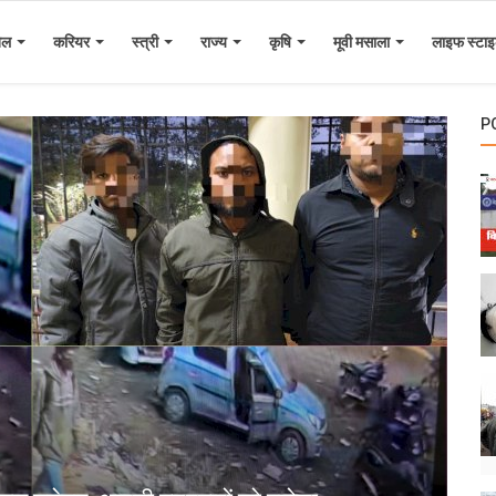
ेल
करियर
स्त्री
राज्य
कृषि
मूवी मसाला
लाइफ स्टा
P
द