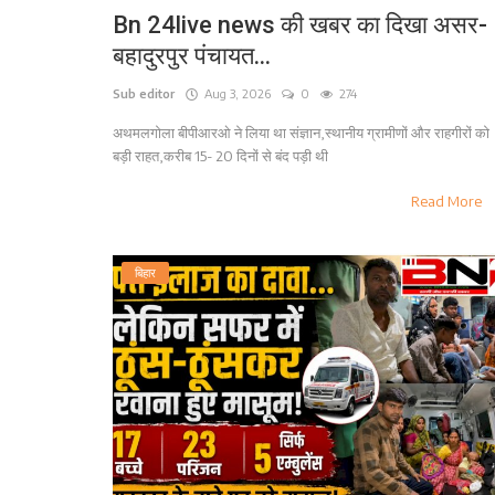
Bn 24live news की खबर का दिखा असर-
बहादुरपुर पंचायत...
Sub editor
Aug 3, 2026
0
274
अथमलगोला बीपीआरओ ने लिया था संज्ञान,स्थानीय ग्रामीणों और राहगीरों को
बड़ी राहत,करीब 15- 20 दिनों से बंद पड़ी थी
Read More
बिहार