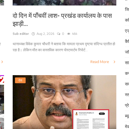
जि
दो दिन में पाँचवीं लाश- प्रखंड कार्यालय के पास
क
झाड़ी...
एज
Sub editor
Aug 2, 2026
0
464
कै
र
थानाध्यक्ष विवेक कुमार चौधरी ने बताया कि मामला प्रथम दृष्टया संदिग्ध प्रतीत हो
रहा है। लेकिन मौत का वास्तविक कारण पोस्टमार्टम रिपोर्ट...
जॉ
Read More
सा
कर
देश
सक
स्त
प्र
ब्य
म