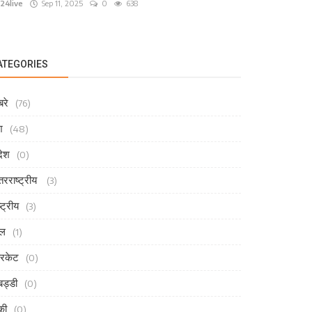
24live
Sep 11, 2025
0
638
ATEGORIES
रे
(76)
श
(48)
देश
(0)
तरराष्ट्रीय
(3)
्ट्रीय
(3)
ेल
(1)
रिकेट
(0)
ड्डी
(0)
की
(0)