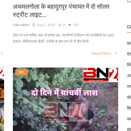
bn
अथमलगोला के बहादुरपुर पंचायत में दो सोलर
स्ट्रीट लाइट...
Sub editor
Aug 2, 2026
0
229
C
पोल पर दर्ज सर्विस नंबर भी हमेशा बंद, ग्रामीणों ने विभाग की कार्यशैली पर उठाए
सवाल, बीपीआरओ बोलीं- एजेंसी से बात कर दो से तीन दिनों...
खब
Read More
दे
वि
बिहार
अं
राष
ख
क्
कब
हॉ