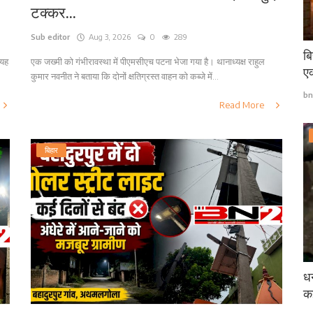
टक्कर...
Sub editor
Aug 3, 2026
0
289
बि
,यह
एक जख्मी को गंभीरावस्था में पीएमसीएच पटना भेजा गया है। थानाध्यक्ष राहुल
एक
कुमार नवनीत ने बताया कि दोनों क्षतिग्रस्त वाहन को कब्जे में...
bn
Read More
बिहार
धन
कई