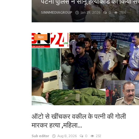
.
पटना के कंकड़बाग केंद्रीय विद्यालय के
लाइफ स्टाइल
bn24live
Sep 13, 2025
0
1573
पर्यटन
बिहार
धर्म
अन्य
ऑटो से खींचकर वकील के पत्नी की गोली
मारकर हत्या ,महिला...
Sub editor
Aug 8, 2026
0
232