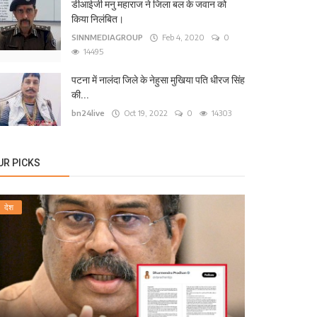
ंद्रीय शिक्षा मंत्री धर्मेंद्र प्रधान ने दिया इस्तीफा ।
डीआईजी मनु महाराज ने जिला बल के जवान को
किया निलंबित।
24live
Jul 25, 2026
0
51
SINNMEDIAGROUP
Feb 4, 2020
0
14495
पटना में नालंदा जिले के नेहुसा मुखिया पति धीरज सिंह
की...
bn24live
Oct 19, 2022
0
14303
UR PICKS
देश