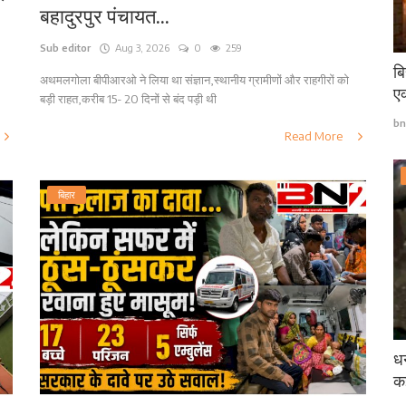
बहादुरपुर पंचायत...
Sub editor
Aug 3, 2026
0
259
बि
अथमलगोला बीपीआरओ ने लिया था संज्ञान,स्थानीय ग्रामीणों और राहगीरों को
एक
बड़ी राहत,करीब 15- 20 दिनों से बंद पड़ी थी
bn
Read More
बिहार
धन
कई