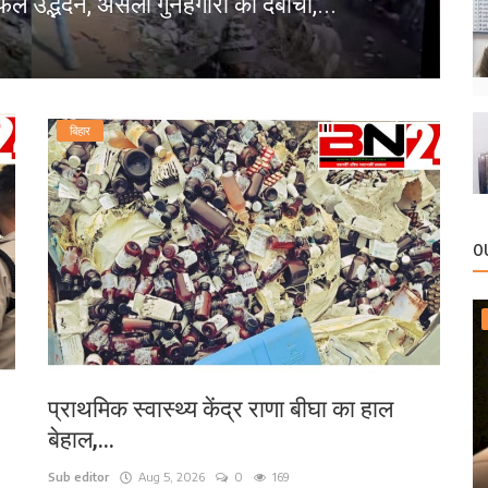
फल उद्भेदन, असली गुनहगारों को दबोचा,...
प
bn
बिहार
O
प्राथमिक स्वास्थ्य केंद्र राणा बीघा का हाल
बेहाल,...
Sub editor
Aug 5, 2026
0
169