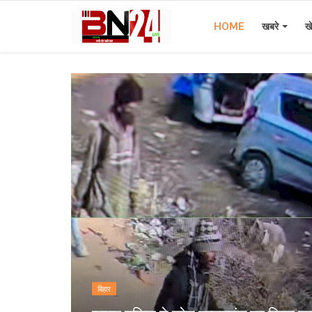
HOME
खबरे
ख
Home
खबरे
खेल
करियर
स्त्री
राज्य
कृषि
बिहार
मूवी मसाला