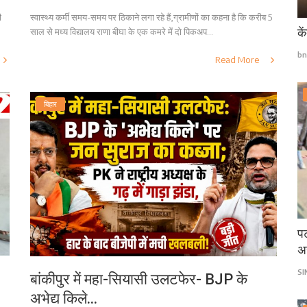
ी
स्वास्थ्य कर्मी समय-समय पर ठिकाने लगा रहे हैं,ग्रामीणों का कहना है कि करीब 5
के
साल से मध्य विद्यालय राणा बीघा के एक कमरे में दो पिकअप...
bn
Read More
बिहार
पट
अ
S
बांकीपुर में महा-सियासी उलटफेर- BJP के
अभेद्य किले...