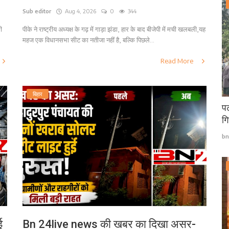
Sub editor
Aug 4, 2026
0
344
ी
पीके ने राष्ट्रीय अध्यक्ष के गढ़ में गाड़ा झंडा, हार के बाद बीजेपी में मची खलबली,यह
महज एक विधानसभा सीट का नतीजा नहीं है, बल्कि पिछले...
Read More
बिहार
पट
गि
bn
ई
Bn 24live news की खबर का दिखा असर-