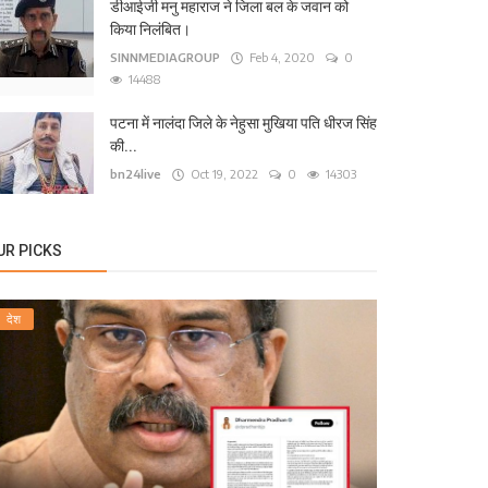
टना के कंकड़बाग केंद्रीय विद्यालय के पास बीच सड़क पर ग
डीआईजी मनु महाराज ने जिला बल के जवान को
किया निलंबित।
24live
Sep 13, 2025
0
1571
SINNMEDIAGROUP
Feb 4, 2020
0
14488
पटना में नालंदा जिले के नेहुसा मुखिया पति धीरज सिंह
की...
bn24live
Oct 19, 2022
0
14303
UR PICKS
देश