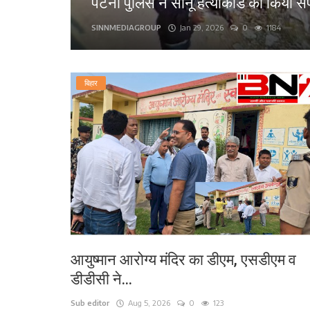
पटना पुलिस ने सोनू हत्याकांड का किया स
लाइफ स्टाइल
SINNMEDIAGROUP
Jan 29, 2026
0
1184
पर्यटन
बिहार
धर्म
अन्य
आयुष्मान आरोग्य मंदिर का डीएम, एसडीएम व
डीडीसी ने...
Sub editor
Aug 5, 2026
0
123