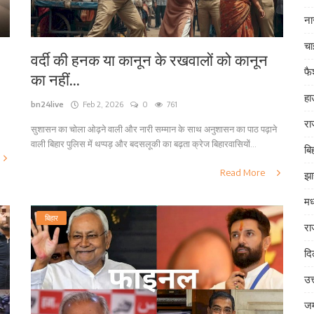
ना
चा
वर्दी की हनक या कानून के रखवालों को कानून
फ
का नहीं...
हा
bn24live
Feb 2, 2026
0
761
रा
सुशासन का चोला ओढ़ने वाली और नारी सम्मान के साथ अनुशासन का पाठ पढ़ाने
वाली बिहार पुलिस में थप्पड़ और बदसलूकी का बढ़ता क्रेज बिहारवासियों...
बि
Read More
झा
मध
बिहार
रा
दि
उत
जम