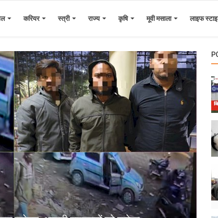
ेल
करियर
स्त्री
राज्य
कृषि
मूवी मसाला
लाइफ स्टा
P
ब