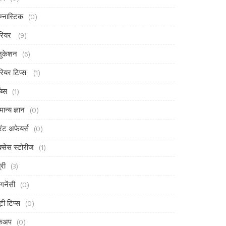
म्नास्टिक
(0)
रियर
(9)
ुकेशन
(6)
रियर टिप्स
(1)
ब्स
(1)
मान्य ज्ञान
(0)
ंट अफेयर्स
(0)
्सेस स्टोरीज
(1)
्री
(3)
ेगनेंसी
(0)
ूटी टिप्स
(0)
ेकअप
(0)