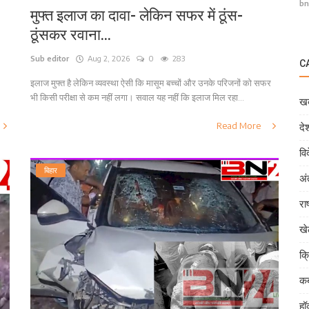
bn
मुफ्त इलाज का दावा- लेकिन सफर में ठूंस-
ठूंसकर रवाना...
Sub editor
Aug 2, 2026
0
283
C
इलाज मुफ्त है लेकिन व्यवस्था ऐसी कि मासूम बच्चों और उनके परिजनों को सफर
भी किसी परीक्षा से कम नहीं लगा। सवाल यह नहीं कि इलाज मिल रहा...
खब
Read More
दे
वि
बिहार
अं
राष
ख
क्
कब
हॉ