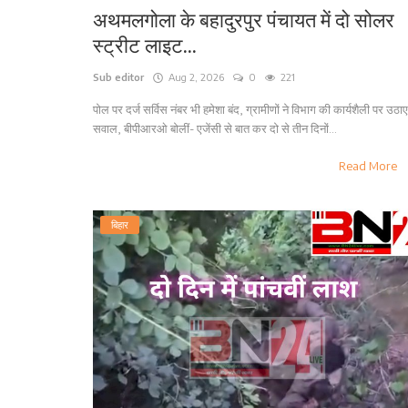
अथमलगोला के बहादुरपुर पंचायत में दो सोलर
स्ट्रीट लाइट...
Sub editor
Aug 2, 2026
0
221
पोल पर दर्ज सर्विस नंबर भी हमेशा बंद, ग्रामीणों ने विभाग की कार्यशैली पर उठाए
सवाल, बीपीआरओ बोलीं- एजेंसी से बात कर दो से तीन दिनों...
Read More
बिहार