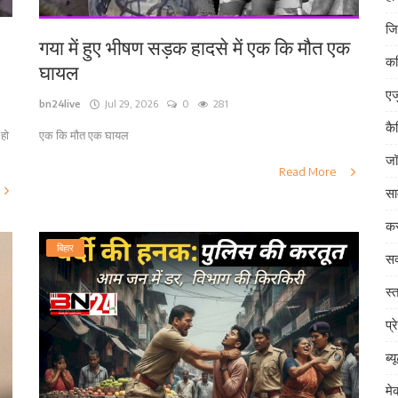
जि
गया में हुए भीषण सड़क हादसे में एक कि मौत एक
क
घायल
एज
bn24live
Jul 29, 2026
0
281
कै
 हो
एक कि मौत एक घायल
जॉ
Read More
सा
कर
बिहार
सक
स्त
प्र
ब्य
म