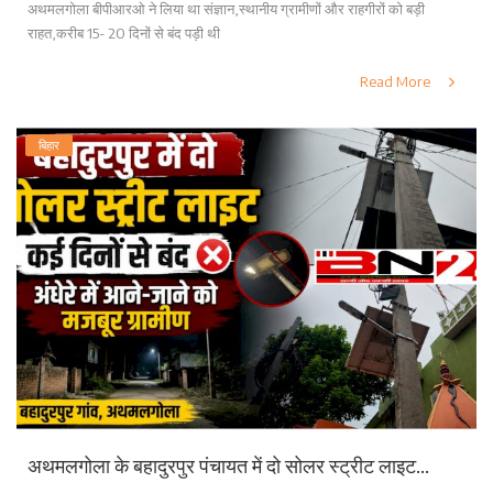
अथमलगोला बीपीआरओ ने लिया था संज्ञान,स्थानीय ग्रामीणों और राहगीरों को बड़ी
राहत,करीब 15- 20 दिनों से बंद पड़ी थी
Read More
बिहार
अथमलगोला के बहादुरपुर पंचायत में दो सोलर स्ट्रीट लाइट...