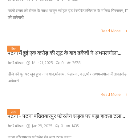
महंगी शराब की बोतल के साथ मशहूर स्वीट्स एंड रेस्टोरेंट हरिलाल के मलिक गिरफ्तार, IT
की छापेमारी
Read More
बिहार
पटना में हुई एक करोड़ की लूट के बाद डकैतों ने अथमलगोला...
bn24live
Mar 21, 2025
0
2678
डीजे की धुन पर खूब हुआ नाच गान,मोकामा, पंडारक, बाढ़,और अथमलगोला में ताबड़तोड़
छापेमारी
Read More
राज्य
पटना - पटना बख्तियारपुर फोरलेन सड़क पर बड़ा हादसा टला...
bn24live
Jan 29, 2025
0
1435
पटना बख्तियारपुर फोरलेन गेंहू लदा ट्रक पलटा