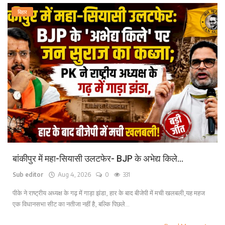
बिहार
बांकीपुर में महा-सियासी उलटफेर- BJP के अभेद्य किले...
Sub editor
Aug 4, 2026
0
331
पीके ने राष्ट्रीय अध्यक्ष के गढ़ में गाड़ा झंडा, हार के बाद बीजेपी में मची खलबली,यह महज
एक विधानसभा सीट का नतीजा नहीं है, बल्कि पिछले...