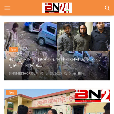
Home
खबरे
बिहार
खेल
पटना के कंकड़बाग केंद्रीय विद्यालय के पास बीच सड़क पर
गिरा पेड़, आवागमन बाधित।
करियर
bn24live
Sep 13, 2025
0
1568
स्त्री
राज्य
बिहार
कृषि
मूवी मसाला