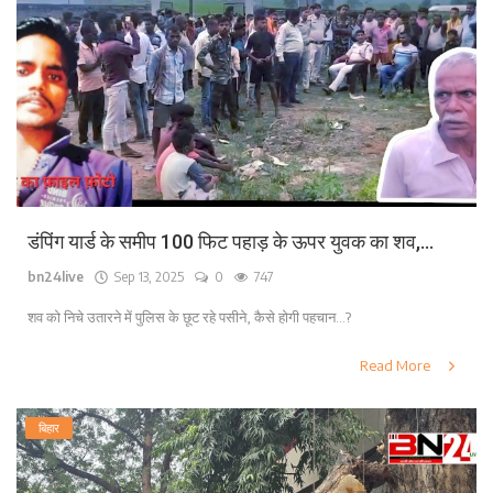
डंपिंग यार्ड के समीप 100 फिट पहाड़ के ऊपर युवक का शव,...
bn24live
Sep 13, 2025
0
747
शव को निचे उतारने में पुलिस के छूट रहे पसीने, कैसे होगी पहचान...?
Read More
बिहार