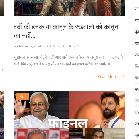
ना
चा
वर्दी की हनक या कानून के रखवालों को कानून
फ
का नहीं...
हा
bn24live
Feb 2, 2026
0
761
रा
सुशासन का चोला ओढ़ने वाली और नारी सम्मान के साथ अनुशासन का पाठ पढ़ाने
वाली बिहार पुलिस में थप्पड़ और बदसलूकी का बढ़ता क्रेज बिहारवासियों...
बि
Read More
झा
मध
बिहार
रा
दि
उत
जम