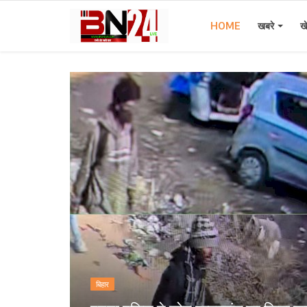
HOME
खबरे
ख
Home
खबरे
खेल
करियर
स्त्री
राज्य
कृषि
बिहार
मूवी मसाला