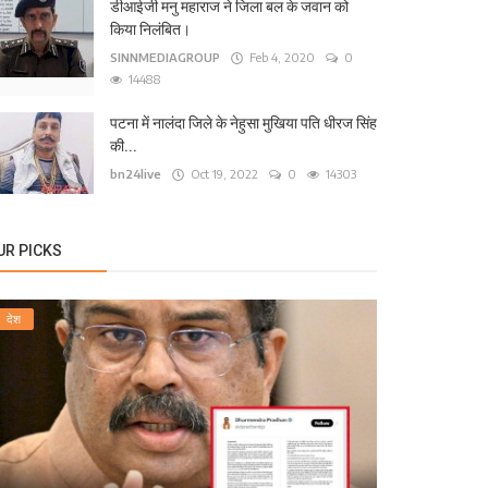
टना के कंकड़बाग केंद्रीय विद्यालय के पास बीच सड़क पर ग
डीआईजी मनु महाराज ने जिला बल के जवान को
किया निलंबित।
24live
Sep 13, 2025
0
1568
SINNMEDIAGROUP
Feb 4, 2020
0
14488
पटना में नालंदा जिले के नेहुसा मुखिया पति धीरज सिंह
की...
bn24live
Oct 19, 2022
0
14303
UR PICKS
देश