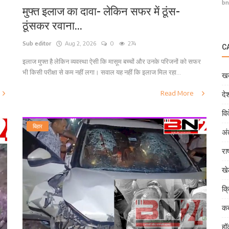
bn
मुफ्त इलाज का दावा- लेकिन सफर में ठूंस-
ठूंसकर रवाना...
Sub editor
Aug 2, 2026
0
274
C
इलाज मुफ्त है लेकिन व्यवस्था ऐसी कि मासूम बच्चों और उनके परिजनों को सफर
भी किसी परीक्षा से कम नहीं लगा। सवाल यह नहीं कि इलाज मिल रहा...
खब
Read More
दे
वि
बिहार
अं
राष
ख
क्
कब
हॉ