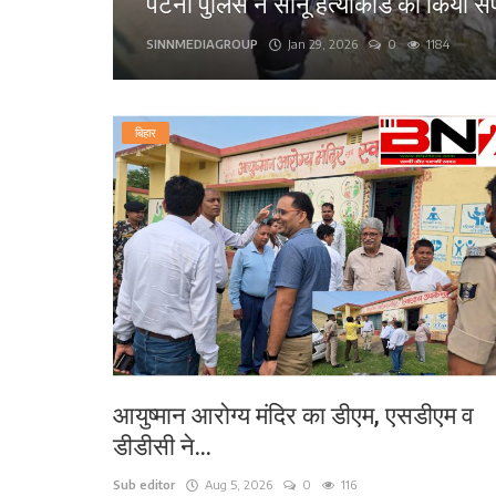
पटना पुलिस ने सोनू हत्याकांड का किया स
लाइफ स्टाइल
SINNMEDIAGROUP
Jan 29, 2026
0
1184
पर्यटन
बिहार
धर्म
अन्य
आयुष्मान आरोग्य मंदिर का डीएम, एसडीएम व
डीडीसी ने...
Sub editor
Aug 5, 2026
0
116