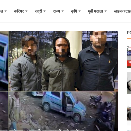
ेल
करियर
स्त्री
राज्य
कृषि
मूवी मसाला
लाइफ स्टा
P
ब