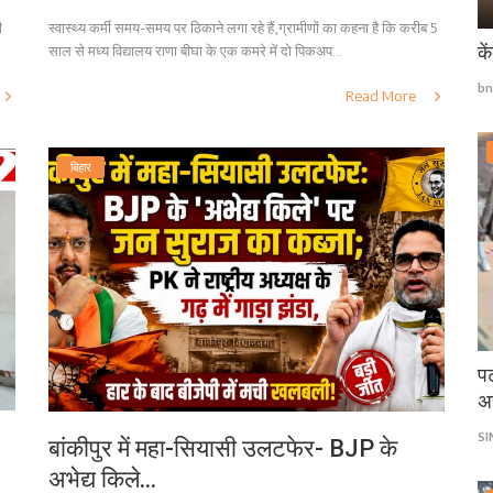
ी
स्वास्थ्य कर्मी समय-समय पर ठिकाने लगा रहे हैं,ग्रामीणों का कहना है कि करीब 5
के
साल से मध्य विद्यालय राणा बीघा के एक कमरे में दो पिकअप...
bn
Read More
बिहार
पट
अ
S
बांकीपुर में महा-सियासी उलटफेर- BJP के
अभेद्य किले...