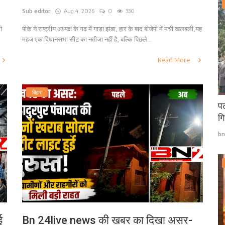
Sub editor
Aug 4, 2026
0
330
ी
पीके ने राष्ट्रीय अध्यक्ष के गढ़ में गाड़ा झंडा, हार के बाद बीजेपी में मची खलबली,यह
महज एक विधानसभा सीट का नतीजा नहीं है, बल्कि पिछले...
Read More
बिहार
पट
गि
bn
ई
Bn 24live news की खबर का दिखा असर-