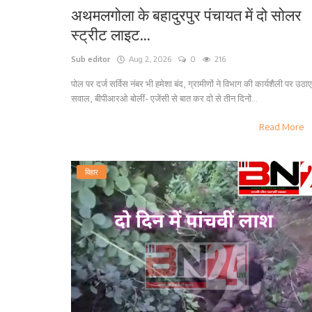
अथमलगोला के बहादुरपुर पंचायत में दो सोलर
स्ट्रीट लाइट...
Sub editor
Aug 2, 2026
0
216
पोल पर दर्ज सर्विस नंबर भी हमेशा बंद, ग्रामीणों ने विभाग की कार्यशैली पर उठाए
सवाल, बीपीआरओ बोलीं- एजेंसी से बात कर दो से तीन दिनों...
Read More
बिहार