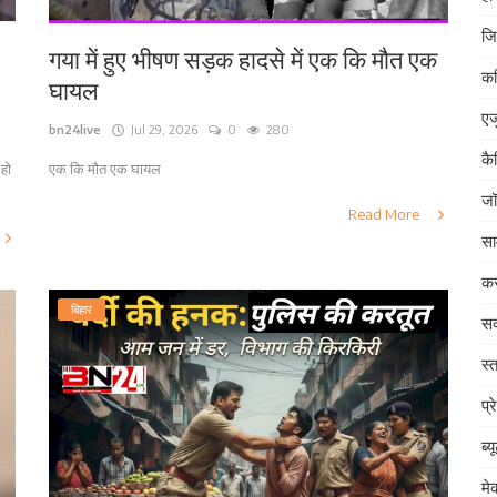
जि
गया में हुए भीषण सड़क हादसे में एक कि मौत एक
क
घायल
एज
bn24live
Jul 29, 2026
0
280
कै
 हो
एक कि मौत एक घायल
जॉ
Read More
सा
कर
बिहार
सक
स्त
प्र
ब्य
म