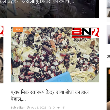
फल उद्भेदन, असली गुनहगारों को दबोचा,...
प
bn
बिहार
O
प्राथमिक स्वास्थ्य केंद्र राणा बीघा का हाल
बेहाल,...
Sub editor
Aug 5, 2026
0
164