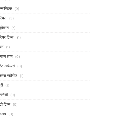
म्नास्टिक
(0)
रियर
(9)
ुकेशन
(6)
रियर टिप्स
(1)
ब्स
(1)
मान्य ज्ञान
(0)
ंट अफेयर्स
(0)
्सेस स्टोरीज
(1)
्री
(3)
ेगनेंसी
(0)
ूटी टिप्स
(0)
ेकअप
(0)