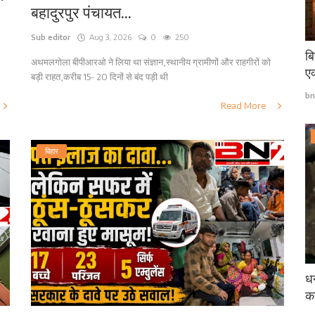
बहादुरपुर पंचायत...
Sub editor
Aug 3, 2026
0
250
बि
अथमलगोला बीपीआरओ ने लिया था संज्ञान,स्थानीय ग्रामीणों और राहगीरों को
एक
बड़ी राहत,करीब 15- 20 दिनों से बंद पड़ी थी
bn
Read More
बिहार
धन
कई