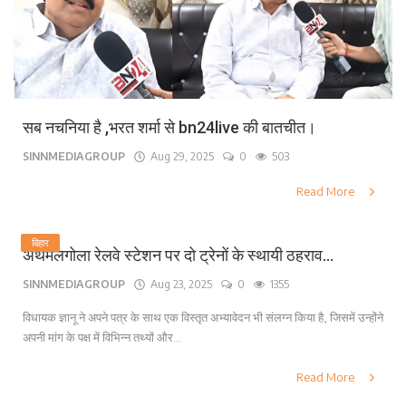
सब नचनिया है ,भरत शर्मा से bn24live की बातचीत।
SINNMEDIAGROUP
Aug 29, 2025
0
503
Read More
बिहार
अथमलगोला रेलवे स्टेशन पर दो ट्रेनों के स्थायी ठहराव...
SINNMEDIAGROUP
Aug 23, 2025
0
1355
विधायक ज्ञानू ने अपने पत्र के साथ एक विस्तृत अभ्यावेदन भी संलग्न किया है, जिसमें उन्होंने
अपनी मांग के पक्ष में विभिन्न तथ्यों और...
Read More