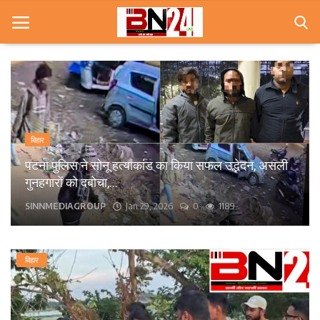
Home
खबरे
बिहार
खेल
पटना के कंकड़बाग केंद्रीय विद्यालय के पास बीच सड़क पर
गिरा पेड़, आवागमन बाधित।
करियर
bn24live
Sep 13, 2025
0
1575
स्त्री
राज्य
बिहार
कृषि
मूवी मसाला