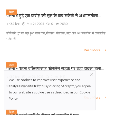
बिहार
पटना में हुई एक करोड़ की लूट के बाद डकैतों ने अथमलगोला...
bn24live
Mar 21, 2025
0
2680
डीजे की धुन पर खूब हुआ नाच गान,मोकामा, पंडारक, बाढ़,और अथमलगोला में ताबड़तोड़
छापेमारी
Read More
राज्य
पटना - पटना बख्तियारपुर फोरलेन सड़क पर बड़ा हादसा टला...
bn24live
Jan 29, 2025
0
1437
We use cookies to improve user experience and
analyze website traffic. By clicking “Accept“, you agree
पटना बख्तियारपुर फोरलेन गेंहू लदा ट्रक पलटा
to our website's cookie use as described in our
Cookie
Read More
Policy
.
बिहार