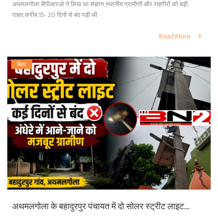
अथमलगोला बीपीआरओ ने लिया था संज्ञान,स्थानीय ग्रामीणों और राहगीरों को बड़ी
राहत,करीब 15- 20 दिनों से बंद पड़ी थी
Read More
बिहार
अथमलगोला के बहादुरपुर पंचायत में दो सोलर स्ट्रीट लाइट...