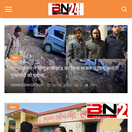
Home
खबरे
बिहार
खेल
पटना के कंकड़बाग केंद्रीय विद्यालय के पास बीच सड़क पर
गिरा पेड़, आवागमन बाधित।
करियर
bn24live
Sep 13, 2025
0
1571
स्त्री
राज्य
बिहार
कृषि
मूवी मसाला