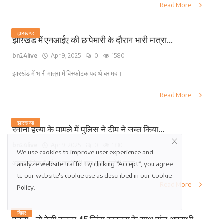
Read More
झारखण्ड
झारखंड में एनआईए की छापेमारी के दौरान भारी मात्रा...
bn24live
Apr 9, 2025
0
1580
झारखंड में भारी मात्रा में विस्फोटक पदार्थ बरामद।
Read More
झारखण्ड
रवानी हत्या के मामले में पुलिस ने टीम ने जब्त किया...
bn24live
Apr 9, 2025
0
1330
We use cookies to improve user experience and
आपसी रंजिश में हुई थी रवानी की हत्या मुख्य आरोपी फरार
analyze website traffic. By clicking “Accept“, you agree
to our website's cookie use as described in our
Cookie
Read More
Policy
.
बिहार