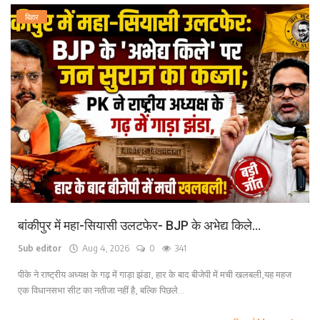
बिहार
बांकीपुर में महा-सियासी उलटफेर- BJP के अभेद्य किले...
Sub editor
Aug 4, 2026
0
341
पीके ने राष्ट्रीय अध्यक्ष के गढ़ में गाड़ा झंडा, हार के बाद बीजेपी में मची खलबली,यह महज
एक विधानसभा सीट का नतीजा नहीं है, बल्कि पिछले...