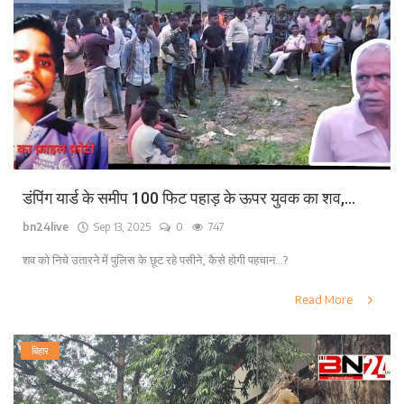
डंपिंग यार्ड के समीप 100 फिट पहाड़ के ऊपर युवक का शव,...
bn24live
Sep 13, 2025
0
747
शव को निचे उतारने में पुलिस के छूट रहे पसीने, कैसे होगी पहचान...?
Read More
बिहार