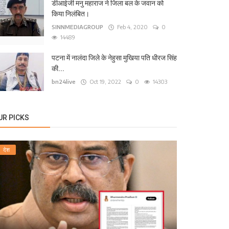
टना के कंकड़बाग केंद्रीय विद्यालय के पास बीच सड़क पर ग
डीआईजी मनु महाराज ने जिला बल के जवान को
किया निलंबित।
24live
Sep 13, 2025
0
1571
SINNMEDIAGROUP
Feb 4, 2020
0
14489
पटना में नालंदा जिले के नेहुसा मुखिया पति धीरज सिंह
की...
bn24live
Oct 19, 2022
0
14303
UR PICKS
देश