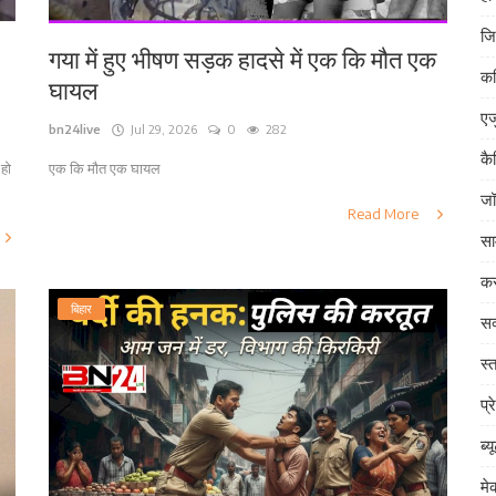
जि
गया में हुए भीषण सड़क हादसे में एक कि मौत एक
क
घायल
एज
bn24live
Jul 29, 2026
0
282
कै
 हो
एक कि मौत एक घायल
जॉ
Read More
सा
कर
बिहार
सक
स्त
प्र
ब्य
म