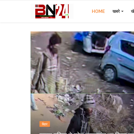
HOME
खबरे
ख
Home
खबरे
खेल
करियर
स्त्री
राज्य
कृषि
बिहार
मूवी मसाला