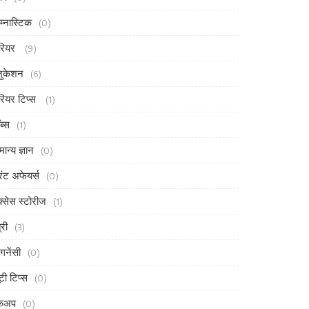
म्नास्टिक
(0)
रियर
(9)
ुकेशन
(6)
रियर टिप्स
(1)
ब्स
(1)
मान्य ज्ञान
(0)
ंट अफेयर्स
(0)
्सेस स्टोरीज
(1)
्री
(3)
ेगनेंसी
(0)
ूटी टिप्स
(0)
ेकअप
(0)