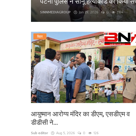
पटना पुलिस ने सोनू हत्याकांड का किया स
लाइफ स्टाइल
SINNMEDIAGROUP
Jan 29, 2026
0
1184
पर्यटन
बिहार
धर्म
अन्य
आयुष्मान आरोग्य मंदिर का डीएम, एसडीएम व
डीडीसी ने...
Sub editor
Aug 5, 2026
0
126