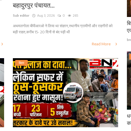
बहादुरपुर पंचायत...
Sub editor
Aug 3, 2026
0
265
बि
अथमलगोला बीपीआरओ ने लिया था संज्ञान,स्थानीय ग्रामीणों और राहगीरों को
एक
बड़ी राहत,करीब 15- 20 दिनों से बंद पड़ी थी
bn
Read More
बिहार
धन
कई