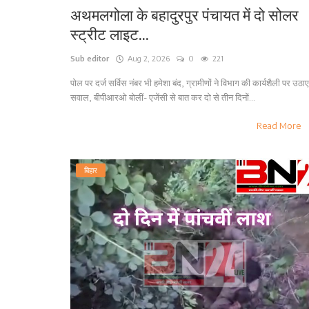
अथमलगोला के बहादुरपुर पंचायत में दो सोलर
स्ट्रीट लाइट...
Sub editor
Aug 2, 2026
0
221
पोल पर दर्ज सर्विस नंबर भी हमेशा बंद, ग्रामीणों ने विभाग की कार्यशैली पर उठाए
सवाल, बीपीआरओ बोलीं- एजेंसी से बात कर दो से तीन दिनों...
Read More
बिहार