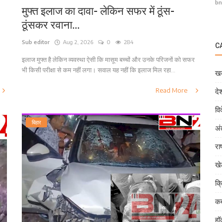
bn
मुफ्त इलाज का दावा- लेकिन सफर में ठूंस-
ठूंसकर रवाना...
Sub editor
Aug 2, 2026
0
284
C
इलाज मुफ्त है लेकिन व्यवस्था ऐसी कि मासूम बच्चों और उनके परिजनों को सफर
भी किसी परीक्षा से कम नहीं लगा। सवाल यह नहीं कि इलाज मिल रहा...
खब
Read More
दे
वि
बिहार
अं
राष
ख
क्
कब
हॉ