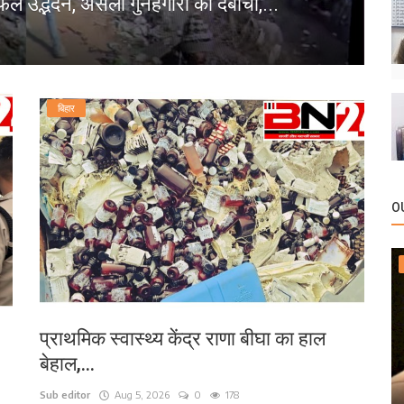
फल उद्भेदन, असली गुनहगारों को दबोचा,...
प
bn
बिहार
O
प्राथमिक स्वास्थ्य केंद्र राणा बीघा का हाल
बेहाल,...
Sub editor
Aug 5, 2026
0
178