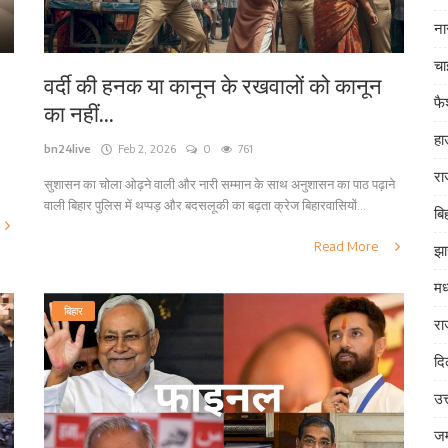
ना
चा
वर्दी की हनक या कानून के रखवालों को कानून
फ
का नहीं...
हा
bn24live
Feb 2, 2026
0
761
रा
सुशासन का चोला ओढ़ने वाली और नारी सम्मान के साथ अनुशासन का पाठ पढ़ाने
वाली बिहार पुलिस में थप्पड़ और बदसलूकी का बढ़ता क्रेज बिहारवासियों...
बि
Read More
झा
मध
बिहार
रा
दि
उत
जम