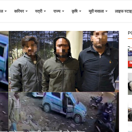
ेल
करियर
स्त्री
राज्य
कृषि
मूवी मसाला
लाइफ स्टा
P
ब