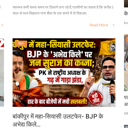
ी
स्वास्थ्य कर्मी समय-समय पर ठिकाने लगा रहे हैं,ग्रामीणों का कहना है कि करीब 5
के
साल से मध्य विद्यालय राणा बीघा के एक कमरे में दो पिकअप...
bn
Read More
बिहार
पट
अ
S
बांकीपुर में महा-सियासी उलटफेर- BJP के
अभेद्य किले...