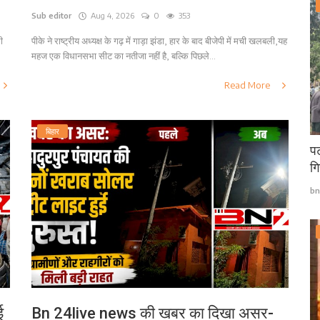
Sub editor
Aug 4, 2026
0
353
ी
पीके ने राष्ट्रीय अध्यक्ष के गढ़ में गाड़ा झंडा, हार के बाद बीजेपी में मची खलबली,यह
महज एक विधानसभा सीट का नतीजा नहीं है, बल्कि पिछले...
Read More
बिहार
पट
गि
bn
ई
Bn 24live news की खबर का दिखा असर-