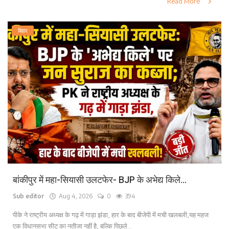
Read More
बिहार
बांकीपुर में महा-सियासी उलटफेर- BJP के अभेद्य किले...
Sub editor
Aug 4, 2026
0
394
पीके ने राष्ट्रीय अध्यक्ष के गढ़ में गाड़ा झंडा, हार के बाद बीजेपी में मची खलबली,यह महज
एक विधानसभा सीट का नतीजा नहीं है, बल्कि पिछले...