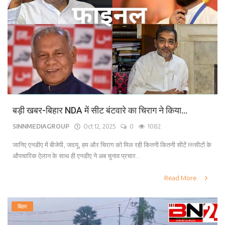
बड़ी खबर-बिहार NDA में सीट बंटवारे का चिराग ने किया...
SINNMEDIAGROUP
Oct 12, 2025
0
1082
जानिए एनडीए में बीजेपी, जदयू, हम और चिराग को मिल रही कितनी कितनी सीटें !!!!सीटों के
औपचारिक ऐलान के साथ ही एनडीए ने अब चुनाव प्रचार...
Read More
बिहार