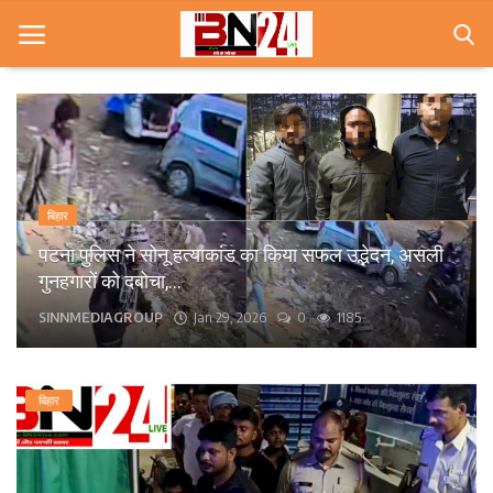
Home
खबरे
बिहार
खेल
पटना के कंकड़बाग केंद्रीय विद्यालय के पास बीच सड़क पर
गिरा पेड़, आवागमन बाधित।
करियर
bn24live
Sep 13, 2025
0
1572
स्त्री
राज्य
बिहार
कृषि
मूवी मसाला