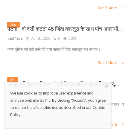
Read More
बिहार
पटना - दो देसी कट्टा 45 जिंदा कारतूस के साथ पांच अपराधी...
bn24live
Apr 8, 2025
0
2012
पटना पुलिस की बड़ी कार्रवाई भारी मात्रा में जिंदा कारतूस कर बरामद।
Read More
देश
मशहूर हरिलाल स्वीट्स व रेस्टोरेंट का मालिक हुआ गिरफ़्तार,...
We use cookies to improve user experience and
bn24live
Mar 21, 2025
0
2292
analyze website traffic. By clicking “Accept“, you agree
महंगी शराब की बोतल के साथ मशहूर स्वीट्स एंड रेस्टोरेंट हरिलाल के मलिक गिरफ्तार, IT
to our website's cookie use as described in our
Cookie
की छापेमारी
Policy
.
Read More