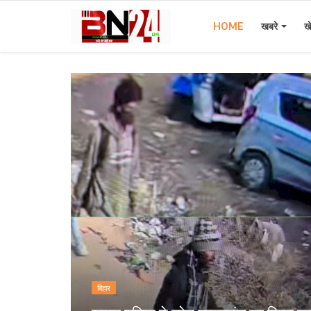
HOME
खबरे
ख
Home
खबरे
खेल
करियर
स्त्री
राज्य
कृषि
बिहार
मूवी मसाला