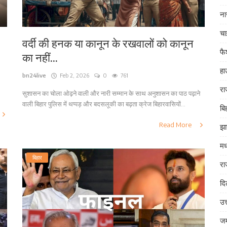
ना
चा
वर्दी की हनक या कानून के रखवालों को कानून
फ
का नहीं...
हा
bn24live
Feb 2, 2026
0
761
रा
सुशासन का चोला ओढ़ने वाली और नारी सम्मान के साथ अनुशासन का पाठ पढ़ाने
वाली बिहार पुलिस में थप्पड़ और बदसलूकी का बढ़ता क्रेज बिहारवासियों...
बि
Read More
झा
मध
बिहार
रा
दि
उत
जम