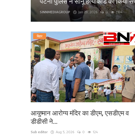
पटना पुलिस ने सोनू हत्याकांड का किया स
लाइफ स्टाइल
SINNMEDIAGROUP
Jan 29, 2026
0
1184
पर्यटन
बिहार
धर्म
अन्य
आयुष्मान आरोग्य मंदिर का डीएम, एसडीएम व
डीडीसी ने...
Sub editor
Aug 5, 2026
0
124