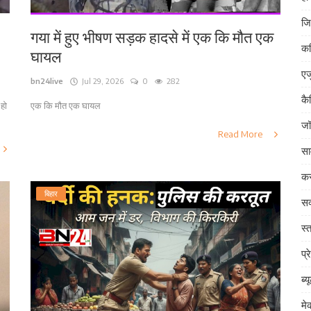
जि
गया में हुए भीषण सड़क हादसे में एक कि मौत एक
क
घायल
एज
bn24live
Jul 29, 2026
0
282
कै
 हो
एक कि मौत एक घायल
जॉ
Read More
सा
कर
बिहार
सक
स्त
प्र
ब्य
म