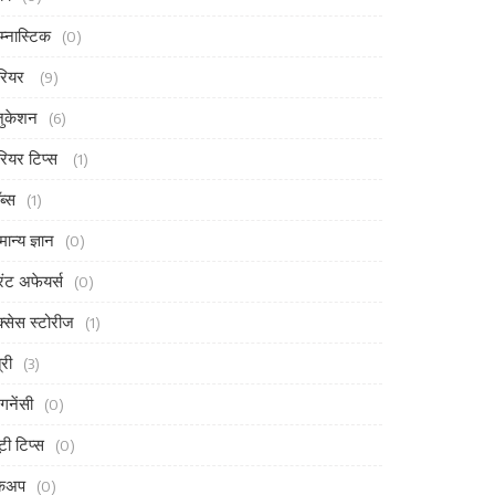
म्नास्टिक
(0)
रियर
(9)
ुकेशन
(6)
रियर टिप्स
(1)
ब्स
(1)
मान्य ज्ञान
(0)
ंट अफेयर्स
(0)
्सेस स्टोरीज
(1)
्री
(3)
ेगनेंसी
(0)
ूटी टिप्स
(0)
ेकअप
(0)