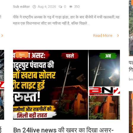
Sub editor
Aug 4, 2026
0
350
ी
पीके ने राष्ट्रीय अध्यक्ष के गढ़ में गाड़ा झंडा, हार के बाद बीजेपी में मची खलबली,यह
महज एक विधानसभा सीट का नतीजा नहीं है, बल्कि पिछले...
Read More
बिहार
पट
गि
bn
ई
Bn 24live news की खबर का दिखा असर-