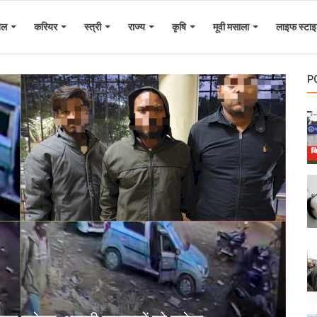
ेल
करियर
स्त्री
राज्य
कृषि
मूवी मसाला
लाइफ स्टा
P
ब