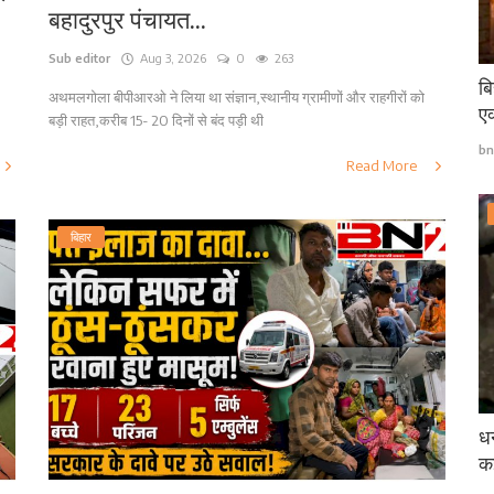
बहादुरपुर पंचायत...
Sub editor
Aug 3, 2026
0
263
बि
अथमलगोला बीपीआरओ ने लिया था संज्ञान,स्थानीय ग्रामीणों और राहगीरों को
एक
बड़ी राहत,करीब 15- 20 दिनों से बंद पड़ी थी
bn
Read More
बिहार
धन
कई