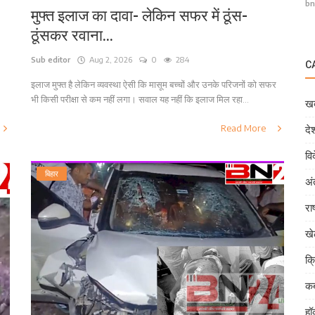
bn
मुफ्त इलाज का दावा- लेकिन सफर में ठूंस-
ठूंसकर रवाना...
Sub editor
Aug 2, 2026
0
284
C
इलाज मुफ्त है लेकिन व्यवस्था ऐसी कि मासूम बच्चों और उनके परिजनों को सफर
भी किसी परीक्षा से कम नहीं लगा। सवाल यह नहीं कि इलाज मिल रहा...
खब
Read More
दे
वि
बिहार
अं
राष
ख
क्
कब
हॉ