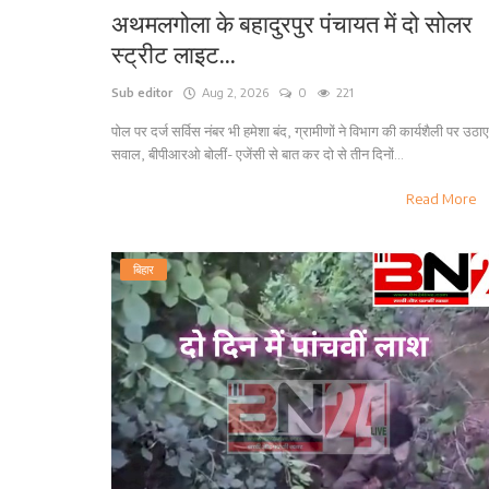
अथमलगोला के बहादुरपुर पंचायत में दो सोलर
स्ट्रीट लाइट...
Sub editor
Aug 2, 2026
0
221
पोल पर दर्ज सर्विस नंबर भी हमेशा बंद, ग्रामीणों ने विभाग की कार्यशैली पर उठाए
सवाल, बीपीआरओ बोलीं- एजेंसी से बात कर दो से तीन दिनों...
Read More
बिहार