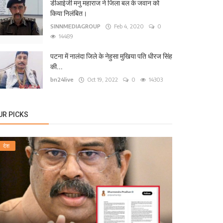
टना के कंकड़बाग केंद्रीय विद्यालय के पास बीच सड़क पर ग
डीआईजी मनु महाराज ने जिला बल के जवान को
किया निलंबित।
24live
Sep 13, 2025
0
1571
SINNMEDIAGROUP
Feb 4, 2020
0
14489
पटना में नालंदा जिले के नेहुसा मुखिया पति धीरज सिंह
की...
bn24live
Oct 19, 2022
0
14303
UR PICKS
देश