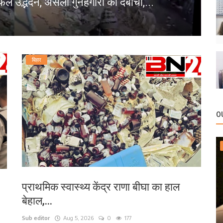
फल उद्भेदन, असली गुनहगारों को दबोचा,...
प
bn
बिहार
O
प्राथमिक स्वास्थ्य केंद्र राणा बीघा का हाल
बेहाल,...
Sub editor
Aug 5, 2026
0
177