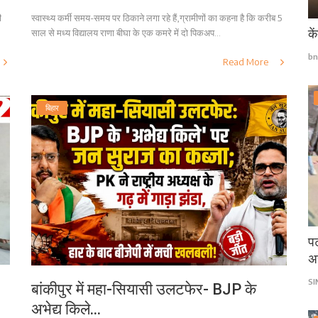
ी
स्वास्थ्य कर्मी समय-समय पर ठिकाने लगा रहे हैं,ग्रामीणों का कहना है कि करीब 5
के
साल से मध्य विद्यालय राणा बीघा के एक कमरे में दो पिकअप...
bn
Read More
बिहार
पट
अ
S
बांकीपुर में महा-सियासी उलटफेर- BJP के
अभेद्य किले...