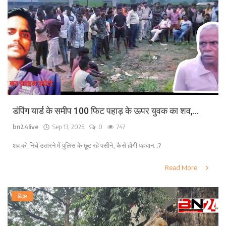
डंपिंग यार्ड के समीप 100 फिट पहाड़ के ऊपर युवक का शव,...
bn24live
Sep 13, 2025
0
747
शव को निचे उतारने में पुलिस के छूट रहे पसीने, कैसे होगी पहचान...?
Read More
बिहार