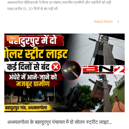
अथमलगोला बीपीआरओ ने लिया था संज्ञान,स्थानीय ग्रामीणों और राहगीरों को बड़ी
राहत,करीब 15- 20 दिनों से बंद पड़ी थी
Read More
बिहार
अथमलगोला के बहादुरपुर पंचायत में दो सोलर स्ट्रीट लाइट...