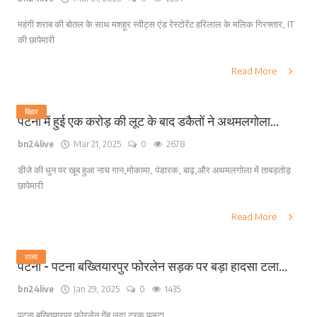
महंगी शराब की बोतल के साथ मशहूर स्वीट्स एंड रेस्टोरेंट हरिलाल के मलिक गिरफ्तार, IT
की छापेमारी
Read More
बिहार
पटना में हुई एक करोड़ की लूट के बाद डकैतों ने अथमलगोला...
bn24live
Mar 21, 2025
0
2678
डीजे की धुन पर खूब हुआ नाच गान,मोकामा, पंडारक, बाढ़,और अथमलगोला में ताबड़तोड़
छापेमारी
Read More
राज्य
पटना - पटना बख्तियारपुर फोरलेन सड़क पर बड़ा हादसा टला...
bn24live
Jan 29, 2025
0
1435
पटना बख्तियारपुर फोरलेन गेंहू लदा ट्रक पलटा