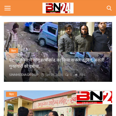
Home
खबरे
बिहार
खेल
पटना पुलिस ने सोनू हत्याकांड का किया सफल उद्भेदन, असली
गुनहगारों को दबोचा,...
करियर
SINNMEDIAGROUP
Jan 29, 2026
0
1184
स्त्री
राज्य
बिहार
कृषि
मूवी मसाला