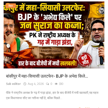
बिहार
बांकीपुर में महा-सियासी उलटफेर- BJP के अभेद्य किले...
Sub editor
Aug 4, 2026
0
330
पीके ने राष्ट्रीय अध्यक्ष के गढ़ में गाड़ा झंडा, हार के बाद बीजेपी में मची खलबली,यह महज
एक विधानसभा सीट का नतीजा नहीं है, बल्कि पिछले...