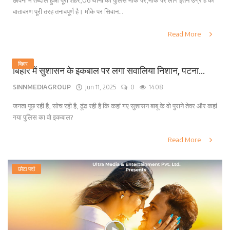
छावनी में तब्दील हुआ पूरा शहर,06 थानों की पुलिस मौके पर,मौके पर लोग इतने उग्र हैं की
वातावरण पूरी तरह तनावपूर्ण है। मौके पर सिवान...
Read More
बिहार
बिहार में सुशासन के इकबाल पर लगा सवालिया निशान, पटना...
SINNMEDIAGROUP
Jun 11, 2025
0
1408
जनता पूछ रही है, सोच रही है, ढूंढ रही है कि कहां गए सुशासन बाबू के वो पुराने तेवर और कहां
गया पुलिस का वो इकबाल?
Read More
छोटा पर्दा