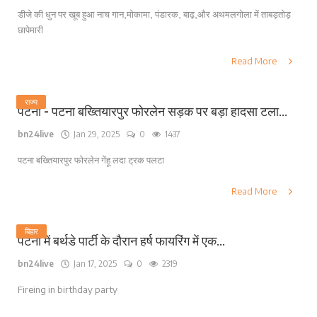
डीजे की धुन पर खूब हुआ नाच गान,मोकामा, पंडारक, बाढ़,और अथमलगोला में ताबड़तोड़
छापेमारी
Read More
राज्य
पटना - पटना बख्तियारपुर फोरलेन सड़क पर बड़ा हादसा टला...
bn24live
Jan 29, 2025
0
1437
पटना बख्तियारपुर फोरलेन गेंहू लदा ट्रक पलटा
Read More
बिहार
पटना में बर्थडे पार्टी के दौरान हर्ष फायरिंग में एक...
bn24live
Jan 17, 2025
0
2319
Fireing in birthday party