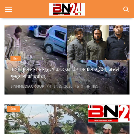
Home
खबरे
बिहार
खेल
पटना के कंकड़बाग केंद्रीय विद्यालय के पास बीच सड़क पर
गिरा पेड़, आवागमन बाधित।
करियर
bn24live
Sep 13, 2025
0
1575
स्त्री
राज्य
बिहार
कृषि
मूवी मसाला