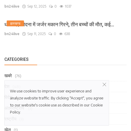
bn24live
Sep 12, 2025
0
1037
धनबाद /लोदना में जर्जर मकान गिरने, तीन बच्चों की मौत, कई...
झारखण्ड
bn24live
Sep 11, 2025
0
638
CATEGORIES
खबरे
(76)
देश
(48)
We use cookies to improve user experience and
विदेश
(0)
analyze website traffic. By clicking “Accept“, you agree
to our website's cookie use as described in our
Cookie
अंतरराष्ट्रीय
(3)
Policy
.
राष्ट्रीय
(3)
खेल
(1)