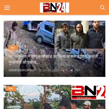
Home
खबरे
बिहार
खेल
पटना पुलिस ने सोनू हत्याकांड का किया सफल उद्भेदन, असली
गुनहगारों को दबोचा,...
करियर
SINNMEDIAGROUP
Jan 29, 2026
0
1189
स्त्री
राज्य
बिहार
कृषि
मूवी मसाला