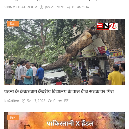
SINNMEDIAGROUP
Jan 29, 2026
0
1184
बिहार
पटना के कंकड़बाग केंद्रीय विद्यालय के पास बीच सड़क पर गिरा...
bn24live
Sep 13, 2025
0
1571
बिहार