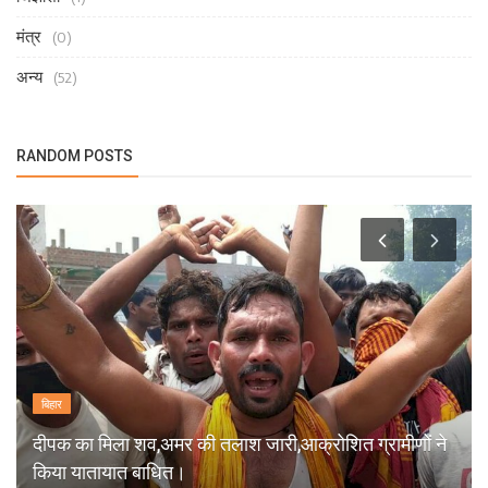
मंत्र
(0)
अन्य
(52)
RANDOM POSTS
बिहार
दीपक का मिला शव,अमर की तलाश जारी,आक्रोशित ग्रामीणों ने
किया यातायात बाधित।