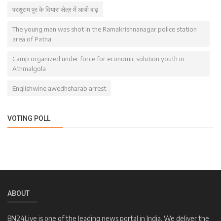
परशुराम पुर के दियारा क्षेत्र में आयी बाढ़
The young man was shot in the Ramakrishnanagar police station
area of ​​Patna
Camp organized under force for economic solution youth in
Athmalgola
Englishwine awedhsharab arrest
VOTING POLL
ABOUT
BN24Live is one of the leading news portal in India. We deliver the