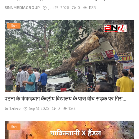
SINNMEDIAGROUP
Jan 29, 2026
0
1185
बिहार
पटना के कंकड़बाग केंद्रीय विद्यालय के पास बीच सड़क पर गिरा...
bn24live
Sep 13, 2025
0
1572
बिहार