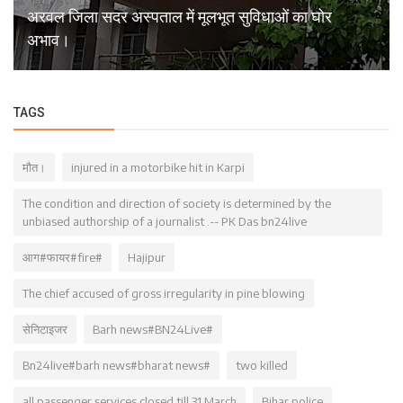
अरवल जिला सदर अस्पताल में मूलभूत सुविधाओं का घोर
अभाव।
TAGS
मौत।
injured in a motorbike hit in Karpi
The condition and direction of society is determined by the
unbiased authorship of a journalist .-- PK Das bn24live
आग#फायर#fire#
Hajipur
The chief accused of gross irregularity in pine blowing
सेनिटाइजर
Barh news#BN24Live#
Bn24live#barh news#bharat news#
two killed
all passenger services closed till 31 March
Bihar police