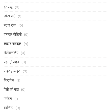
इंटरव्यू
(0)
छोटा पर्दा
(1)
स्टार टेक
(0)
वायरल वीडियो
(0)
लाइफ स्टाइल
(4)
रिलेशनशिप
(0)
रहन / सहन
(0)
राइट / डाइट
(0)
फिटनेस
(3)
पैसो की बात
(0)
पर्यटन
(1)
दर्शनीय
(0)