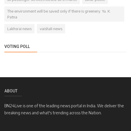
The environment will be saved only if there is greenery. Yu. K.
Patna
Lakhsrai news
vaishali news
VOTING POLL
ABOUT
BN24Live is one of the leading news portal in India. We deliver the
breaking news and what's trending across the Nation.