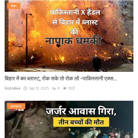
बिहार
बिहार में बम ब्लास्ट, रोक सके तो रोक लो -पाकिस्तानी एक्स...
bn24live
Sep 12, 2025
0
1037
झारखण्ड