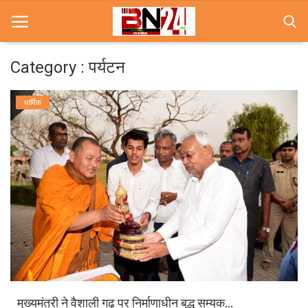
Category : पर्यटन
Home
धार्मिक
खबरे
खेल
करियर
स्त्री
राज्य
कृषि
मुख्यमंत्री ने वैशाली गढ़ पर निर्माणाधीन बुद्ध सम्यक...
मूवी मसाला