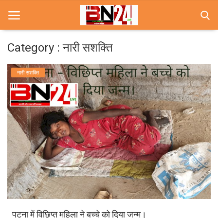
Category : नारी सशक्ति
Home
नारी सशक्ति
खबरे
खेल
करियर
स्त्री
राज्य
कृषि
पटना में विछिप्त महिला ने बच्चे को दिया जन्म।
मूवी मसाला