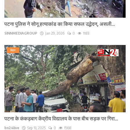
पटना पुलिस ने सोनू हत्याकांड का किया सफल उद्भेदन, असली...
SINNMEDIAGROUP
Jan 29, 2026
0
1183
बिहार
पटना के कंकड़बाग केंद्रीय विद्यालय के पास बीच सड़क पर गिरा...
bn24live
Sep 13, 2025
0
1568