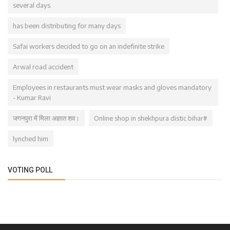
several days.
has been distributing for many days
Safai workers decided to go on an indefinite strike
Arwal road accident
Employees in restaurants must wear masks and gloves mandatory
- Kumar Ravi
जगनपुरा में मिला अज्ञात शव।
Online shop in shekhpura distic bihar#
lynched him
VOTING POLL