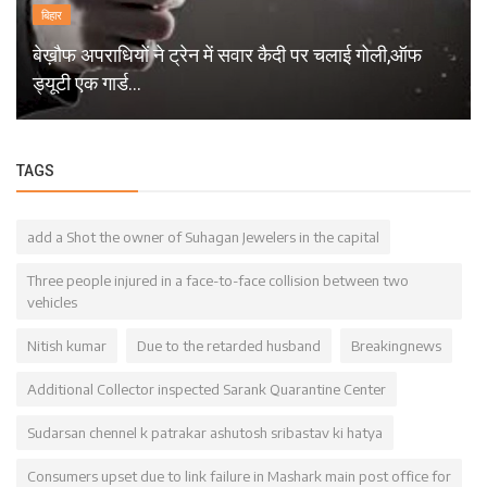
बिहार
बेख़ौफ अपराधियों ने ट्रेन में सवार कैदी पर चलाई गोली,ऑफ
ड्यूटी एक गार्ड...
TAGS
add a Shot the owner of Suhagan Jewelers in the capital
Three people injured in a face-to-face collision between two
vehicles
Nitish kumar
Due to the retarded husband
Breakingnews
Additional Collector inspected Sarank Quarantine Center
Sudarsan chennel k patrakar ashutosh sribastav ki hatya
Consumers upset due to link failure in Mashark main post office for