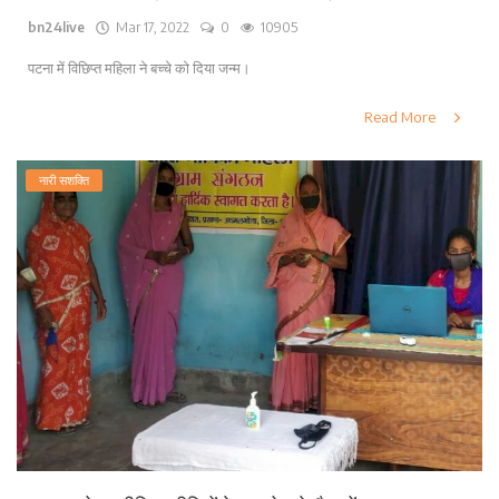
bn24live
Mar 17, 2022
0
10905
लाइफ स्टाइल
पटना में विछिप्त महिला ने बच्चे को दिया जन्म।
पर्यटन
Read More
धर्म
नारी सशक्ति
अन्य