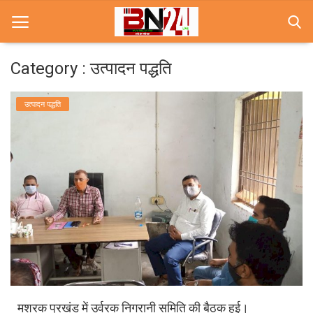
Category : उत्पादन पद्धति
Home
उत्पादन पद्धति
खबरे
खेल
करियर
स्त्री
राज्य
कृषि
मशरक प्रखंड में उर्वरक निगरानी समिति की बैठक हुई।
मूवी मसाला