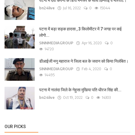
पटना में दवा कंपनी के डिपो मैनेजर के साथ छिनतई व मारपीट।
bn24live
Jul 16, 2022
0
15044
पटना में बड़ा सड़क हादसा , 3 किलोमीटर में 7 जगह पर कई
लोगो...
SINNMEDIAGROUP
Apr 16, 2020
0
14720
डीआईजी मनु महाराज ने जिला बल के जवान को किया निलंबित।
SINNMEDIAGROUP
Feb 4, 2020
0
14495
पटना में नालंदा जिले के नेहुसा मुखिया पति धीरज सिंह की...
bn24live
Oct 19, 2022
0
14303
OUR PICKS