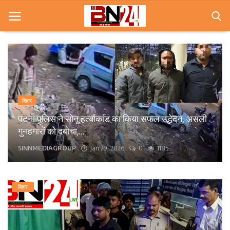
Home
खबरे
बिहार
खेल
पटना के कंकड़बाग केंद्रीय विद्यालय के पास बीच सड़क पर
गिरा पेड़, आवागमन बाधित।
करियर
bn24live
Sep 13, 2025
0
1573
स्त्री
राज्य
बिहार
कृषि
मूवी मसाला