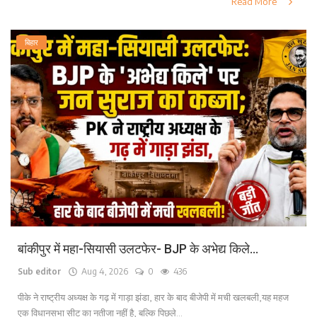
Read More
बिहार
बांकीपुर में महा-सियासी उलटफेर- BJP के अभेद्य किले...
Sub editor
Aug 4, 2026
0
436
पीके ने राष्ट्रीय अध्यक्ष के गढ़ में गाड़ा झंडा, हार के बाद बीजेपी में मची खलबली,यह महज
एक विधानसभा सीट का नतीजा नहीं है, बल्कि पिछले...