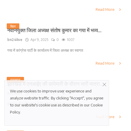
Read More
बिहार
नवनियुक्त जिला अध्यक्ष संतोष कुमार का गया में भव्य...
bn24live
Apr 9, 2025
0
1007
गया में कांग्रेस पार्टी के कार्यालय में जिला अध्यक्ष का स्वागत
Read More
झारखण्ड
झारखंड में एनआईए की छापेमारी के दौरान भारी मात्रा...
We use cookies to improve user experience and
bn24live
Apr 9, 2025
0
1582
analyze website traffic. By clicking “Accept“, you agree
झारखंड में भारी मात्रा में विस्फोटक पदार्थ बरामद।
to our website's cookie use as described in our
Cookie
Policy
.
Read More