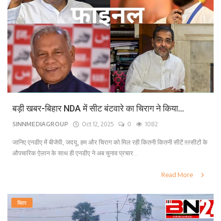
बड़ी खबर-बिहार NDA में सीट बंटवारे का चिराग ने किया...
SINNMEDIAGROUP
Oct 12, 2025
0
1082
जानिए एनडीए में बीजेपी, जदयू, हम और चिराग को मिल रही कितनी कितनी सीटें !!!!सीटों के
औपचारिक ऐलान के साथ ही एनडीए ने अब चुनाव प्रचार...
Read More
बिहार