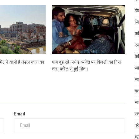
हॉ
जि
क
एज
कै
लने वाली है मंडल कारा का
गाय दुह रहें अधेड़ व्यक्ति पर बिजली का गिरा
जॉ
तार, करेंट से हुई मौत।
सा
कर
सक
स्त
Email
प्र
ब्य