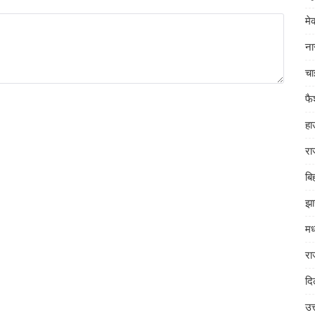
म
ना
चा
फ
हा
रा
बि
झा
मध
रा
दि
उत