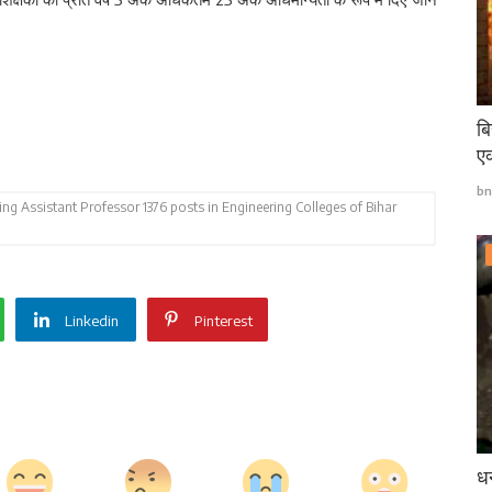
बि
एक
bn
ng Assistant Professor 1376 posts in Engineering Colleges of Bihar
Linkedin
Pinterest
धन