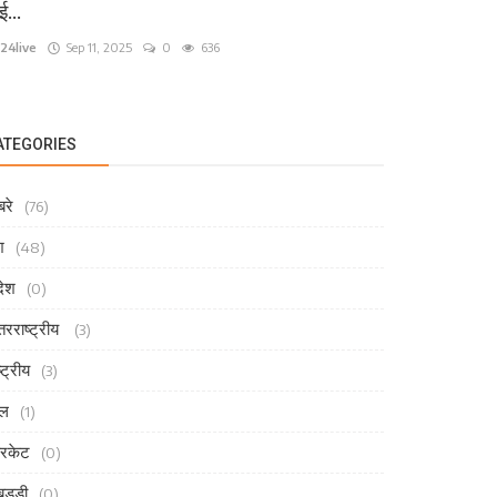
...
24live
Sep 11, 2025
0
636
ATEGORIES
रे
(76)
श
(48)
देश
(0)
तरराष्ट्रीय
(3)
्ट्रीय
(3)
ेल
(1)
रिकेट
(0)
ड्डी
(0)