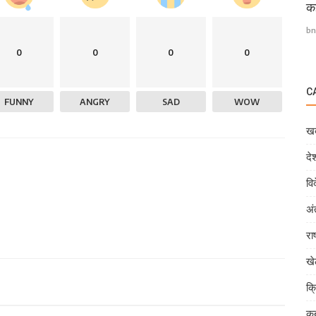
कई
bn
0
0
0
0
C
FUNNY
ANGRY
SAD
WOW
खब
दे
वि
अं
राष
ख
क्
कब