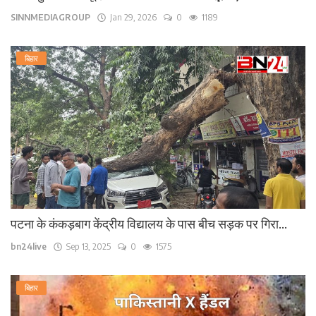
SINNMEDIAGROUP
Jan 29, 2026
0
1189
बिहार
पटना के कंकड़बाग केंद्रीय विद्यालय के पास बीच सड़क पर गिरा...
bn24live
Sep 13, 2025
0
1575
बिहार