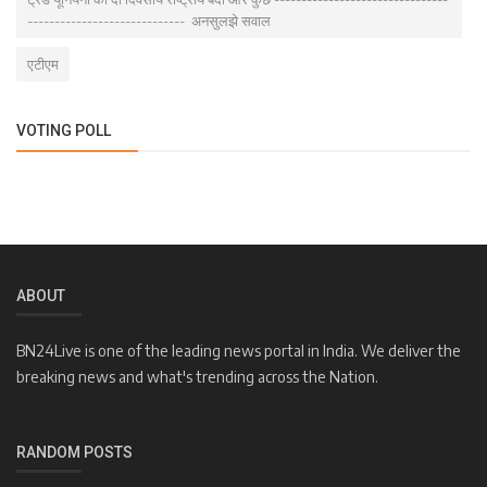
----------------------------- अनसुलझे सवाल
एटीएम
VOTING POLL
ABOUT
BN24Live is one of the leading news portal in India. We deliver the
breaking news and what's trending across the Nation.
RANDOM POSTS