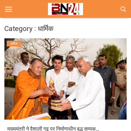
Category : धार्मिक
Home
धार्मिक
खबरे
खेल
करियर
स्त्री
राज्य
कृषि
मुख्यमंत्री ने वैशाली गढ़ पर निर्माणाधीन बुद्ध सम्यक...
मूवी मसाला