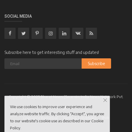
SOCIAL MEDIA
Subscribe here to get interesting stuff and updates!
Subscribe
Copyright © 2025 Bharat News (Swarnim India News Network Pvt.
We use cookies to improve user experience and
Ltd.)- All Rights Reserved.
analyze website traffic. By clicking “Accept“, you agree
Grievance Redressal
Terms & Conditions
संपर्क
to our website's cookie use as described in our
Cookie
Policy
.