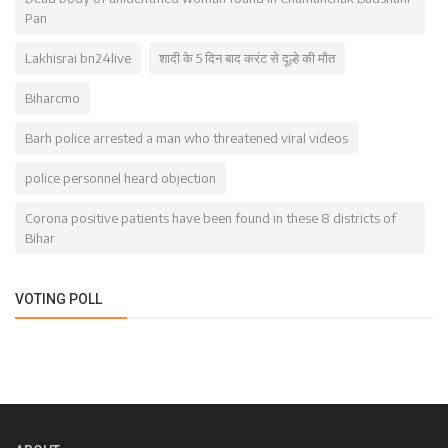
Pan
Lakhisrai bn24live
शादी के 5 दिन बाद करंट से दूल्हे की मौत
Biharcmo
Barh police arrested a man who threatened viral videos
police personnel heard objection
Corona positive patients have been found in these 8 districts of
Bihar
VOTING POLL