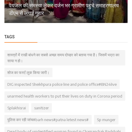
पेयजल की समस्या लेकर दर्जन भर ग्रामीण पहुचे समाहरणालय
डीएम से लगाई गुहार
TAGS
शास्त्रों में राखी बांधने का सबसे अच्छा समय दोपहर को बताया गया है। जिसमें भद्रा का
साया न हो।
शोज का फर्स्ट लुक किया जारी।
DIG inspected Sheikhpura police line and police office#BN24live
unarmed health workers to put their lives on duty in Corona period
Splakhisrai
sanitizer
पुलिस कर रही जांच#barh news#patna letest news#
Sp munger
Dead body of unidentified woman found in Chamanchak Badshahi