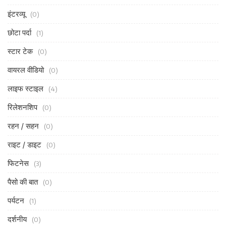
इंटरव्यू
(0)
छोटा पर्दा
(1)
स्टार टेक
(0)
वायरल वीडियो
(0)
लाइफ स्टाइल
(4)
रिलेशनशिप
(0)
रहन / सहन
(0)
राइट / डाइट
(0)
फिटनेस
(3)
पैसो की बात
(0)
पर्यटन
(1)
दर्शनीय
(0)