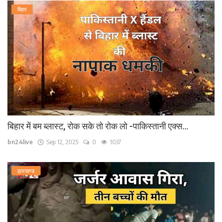
बिहार
बिहार में बम ब्लास्ट, रोक सके तो रोक लो -पाकिस्तानी एक्स...
bn24live
Sep 12, 2025
0
1037
झारखण्ड