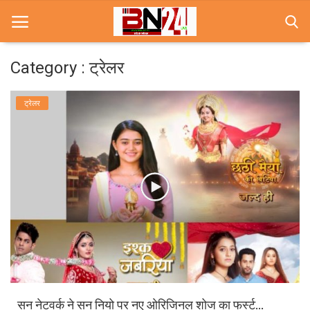
Category : ट्रेलर
Home
ट्रेलर
खबरे
खेल
करियर
स्त्री
राज्य
कृषि
सन नेटवर्क ने सन नियो पर नए ओरिजिनल शोज का फर्स्ट...
मूवी मसाला