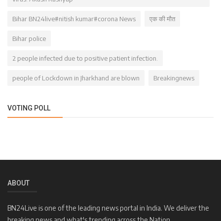
Bihar BN24live#nitish kumar#corona News
एक की मौत
Bihar police
2 people infected due to positive patient infection.
people of Lockdown in Jharkhand are blown
Breakingnews
VOTING POLL
ABOUT
BN24Live is one of the leading news portal in India. We deliver the
breaking news and what's trending across the Nation.