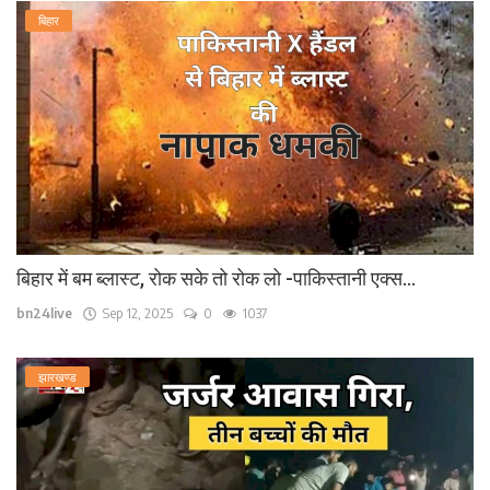
बिहार
बिहार में बम ब्लास्ट, रोक सके तो रोक लो -पाकिस्तानी एक्स...
bn24live
Sep 12, 2025
0
1037
झारखण्ड