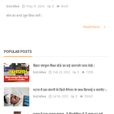
bn24live
May 27, 2024
0
8447
लाइफ स्टाइल
शोज का फर्स्ट लुक किया जारी।
पर्यटन
Read More
धर्म
अन्य
POPULAR POSTS
बिहार संस्कृत शिक्षा बोर्ड का बड़े कारनामे जल्द देखें।
bn24live
Feb 23, 2022
0
72513
पटना में दवा कंपनी के डिपो मैनेजर के साथ छिनतई व मारपीट।
bn24live
Jul 16, 2022
0
15045