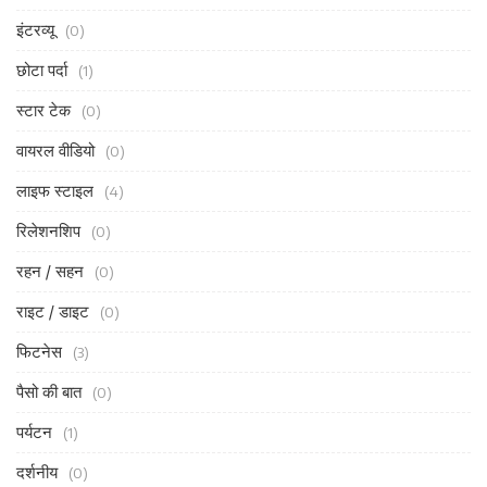
इंटरव्यू
(0)
छोटा पर्दा
(1)
स्टार टेक
(0)
वायरल वीडियो
(0)
लाइफ स्टाइल
(4)
रिलेशनशिप
(0)
रहन / सहन
(0)
राइट / डाइट
(0)
फिटनेस
(3)
पैसो की बात
(0)
पर्यटन
(1)
दर्शनीय
(0)