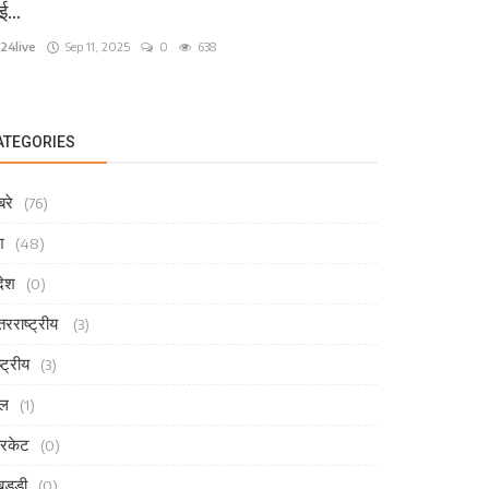
...
24live
Sep 11, 2025
0
638
ATEGORIES
रे
(76)
श
(48)
देश
(0)
तरराष्ट्रीय
(3)
्ट्रीय
(3)
ेल
(1)
रिकेट
(0)
ड्डी
(0)