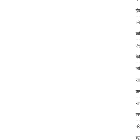
हॉ
जि
क
एज
कै
जॉ
सा
कर
सक
स्त
प्र
ब्य