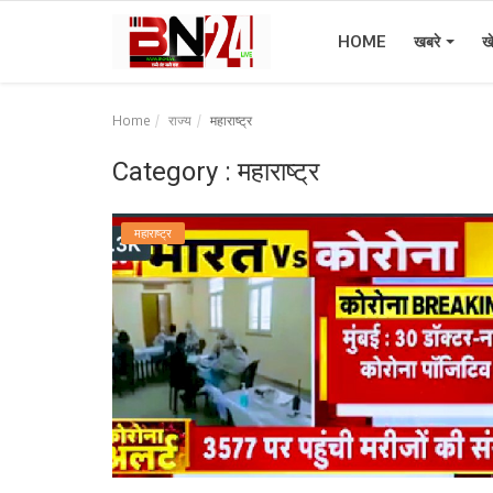
HOME
खबरे
ख
Home
राज्य
महाराष्ट्र
Home
Category : महाराष्ट्र
खबरे
महाराष्ट्र
खेल
करियर
स्त्री
राज्य
कृषि
मूवी मसाला