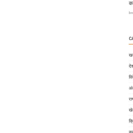
कई
bn
C
खब
दे
वि
अं
राष
ख
क्
कब