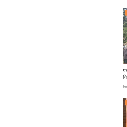
पट
गि
bn