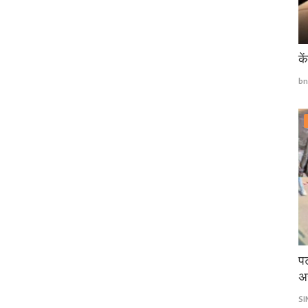
के
bn
पट
अ
S