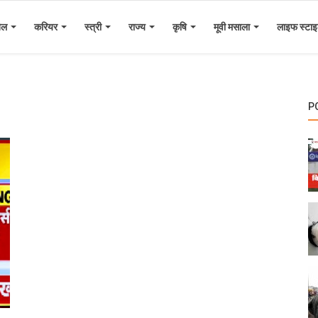
ेल
करियर
स्त्री
राज्य
कृषि
मूवी मसाला
लाइफ स्टा
P