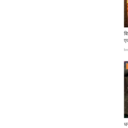
बि
एक
bn
धन