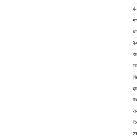
म
ना
चा
फ
हा
रा
बि
झा
मध
रा
दि
उत