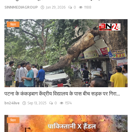
SINNMEDIAGROUP
Jan 29, 2026
0
1188
बिहार
पटना के कंकड़बाग केंद्रीय विद्यालय के पास बीच सड़क पर गिरा...
bn24live
Sep 13, 2025
0
1574
बिहार