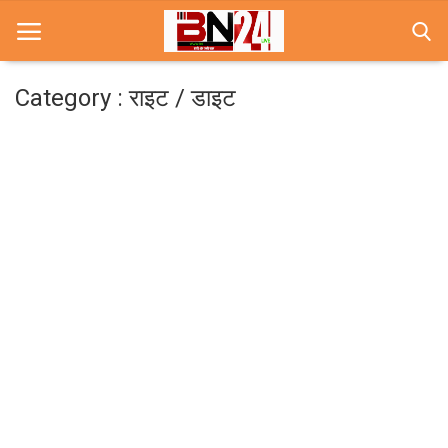
Category : राइट / डाइट
Home
खबरे
खेल
करियर
स्त्री
राज्य
कृषि
मूवी मसाला