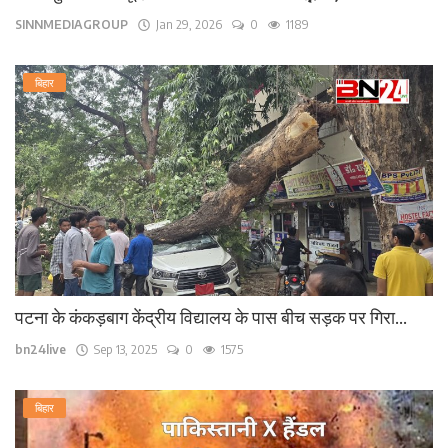
SINNMEDIAGROUP
Jan 29, 2026
0
1189
बिहार
पटना के कंकड़बाग केंद्रीय विद्यालय के पास बीच सड़क पर गिरा...
bn24live
Sep 13, 2025
0
1575
बिहार