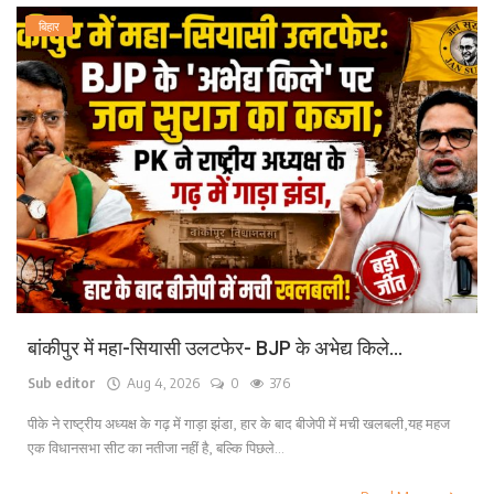
बिहार
बांकीपुर में महा-सियासी उलटफेर- BJP के अभेद्य किले...
Sub editor
Aug 4, 2026
0
376
पीके ने राष्ट्रीय अध्यक्ष के गढ़ में गाड़ा झंडा, हार के बाद बीजेपी में मची खलबली,यह महज
एक विधानसभा सीट का नतीजा नहीं है, बल्कि पिछले...