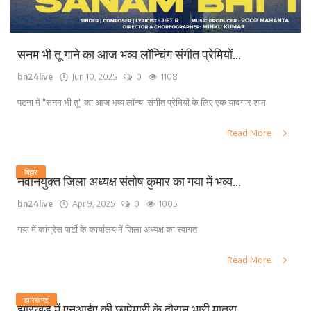
सनम भी तू गाने का आज भव्य लॉन्चिंग संगीत प्रेमियों...
bn24live
Jun 10, 2025
0
1108
पटना में "सनम भी तू" का आज भव्य लॉन्च: संगीत प्रेमियों के लिए एक यादगार शाम
Read More
बिहार
नवनियुक्त जिला अध्यक्ष संतोष कुमार का गया में भव्य...
bn24live
Apr 9, 2025
0
1005
गया में कांग्रेस पार्टी के कार्यालय में जिला अध्यक्ष का स्वागत
Read More
झारखण्ड
झारखंड में एनआईए की छापेमारी के दौरान भारी मात्रा...