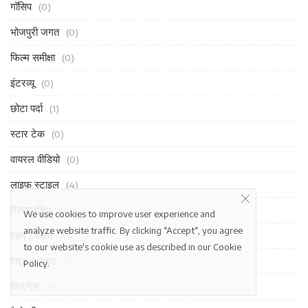
गॉसिप
(0)
भोजपुरी जगत
(0)
फिल्म समीक्षा
(0)
इंटरव्यू
(0)
छोटा पर्दा
(1)
स्टार टेक
(0)
वायरल वीडियो
(0)
लाइफ स्टाइल
(4)
रिलेशनशिप
(0)
We use cookies to improve user experience and
analyze website traffic. By clicking “Accept“, you agree
रहन / सहन
(0)
to our website's cookie use as described in our
Cookie
राइट / डाइट
(0)
Policy
.
फिटनेस
(3)