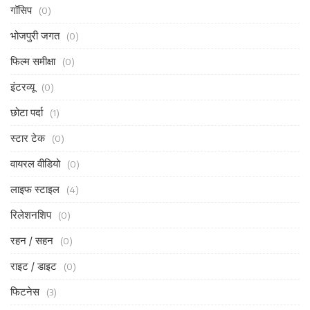
गॉसिप
(0)
भोजपुरी जगत
(0)
फिल्म समीक्षा
(0)
इंटरव्यू
(0)
छोटा पर्दा
(1)
स्टार टेक
(0)
वायरल वीडियो
(0)
लाइफ स्टाइल
(4)
रिलेशनशिप
(0)
रहन / सहन
(0)
राइट / डाइट
(0)
फिटनेस
(3)