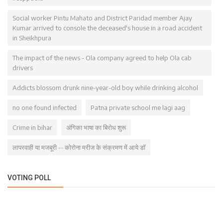
Social worker Pintu Mahato and District Paridad member Ajay
Kumar arrived to console the deceased's house in a road accident
in Sheikhpura
The impact of the news - Ola company agreed to help Ola cab
drivers
Addicts blossom drunk nine-year-old boy while drinking alcohol
no one found infected
Patna private school me lagi aag
Crime in bihar
अंगिका भाषा का बिरोध शुरू
लापरवाही या मजबूरी -- कोरोना मरीज के संक्रमण में आये डॉ
VOTING POLL