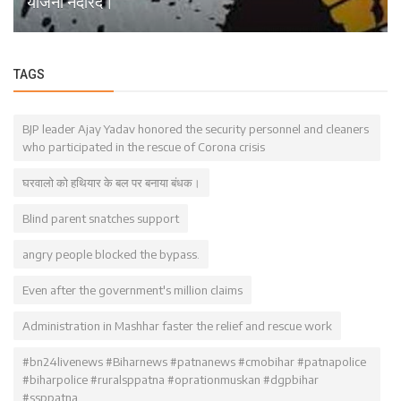
योजना नदारद।
TAGS
BJP leader Ajay Yadav honored the security personnel and cleaners
who participated in the rescue of Corona crisis
घरवालो को हथियार के बल पर बनाया बंधक।
Blind parent snatches support
angry people blocked the bypass.
Even after the government's million claims
Administration in Mashhar faster the relief and rescue work
#bn24livenews #Biharnews #patnanews #cmobihar #patnapolice
#biharpolice #ruralsppatna #oprationmuskan #dgpbihar
#ssppatna