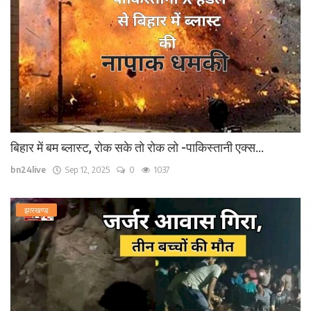
बिहार में बम ब्लास्ट, रोक सके तो रोक लो -पाकिस्तानी एक्स...
bn24live
Sep 12, 2025
0
1037
झारखण्ड