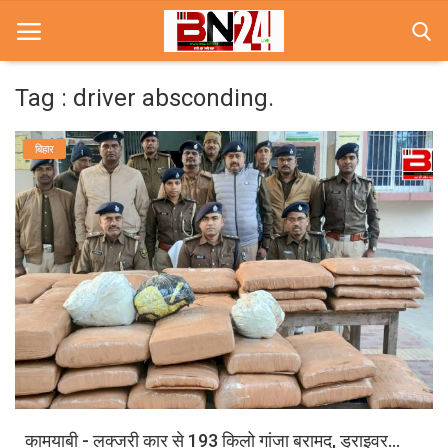
Tag : driver absconding.
Home
बिहार
खबरे
खेल
करियर
स्त्री
राज्य
कृषि
कामयाबी - लक्जरी कार से 193 किलो गांजा बरामद, ड्राइवर...
मूवी मसाला