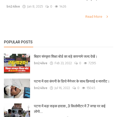
bn24live
Jan 8, 2025
0
1426
लाइफ स्टाइल
Read More
पर्यटन
धर्म
POPULAR POSTS
अन्य
बिहार संस्कृत शिक्षा बोर्ड का बड़े कारनामे जल्द देखें।
bn24live
Feb 23, 2022
0
72515
पटना में दवा कंपनी के डिपो मैनेजर के साथ छिनतई व मारपीट।
bn24live
Jul 16, 2022
0
15045
पटना में बड़ा सड़क हादसा , 3 किलोमीटर में 7 जगह पर कई
लोगो...