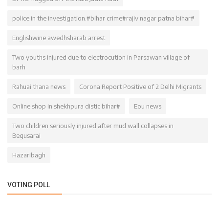
police in the investigation.#bihar crime#rajiv nagar patna bihar#
Englishwine awedhsharab arrest
Two youths injured due to electrocution in Parsawan village of
barh
Rahuai thana news
Corona Report Positive of 2 Delhi Migrants
Online shop in shekhpura distic bihar#
Eou news
Two children seriously injured after mud wall collapses in
Begusarai
Hazaribagh
VOTING POLL