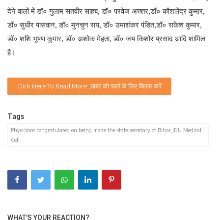
देने वालों में डॉ० गुलाम सतवीर साहब, डॉ० परवेज अख्तर,डॉ० कौशलेंद्र कुमार,
डॉ० सुधीर पासवान, डॉ० मुनचुन राय, डॉ० उमाशंकर पंडित,डॉ० राकेश कुमार,
डॉ० शशि भूषण कुमार, डॉ० अशोक मेहता, डॉ० जय किशोर प्रसाद आदि शामिल
है।
Click Here To Read More ,खबर को पढ़ने के लिए क्लिक करें
Tags
Physicians congratulated on being made the state secretary of Bihar JDU Medical
Cell
WHAT'S YOUR REACTION?