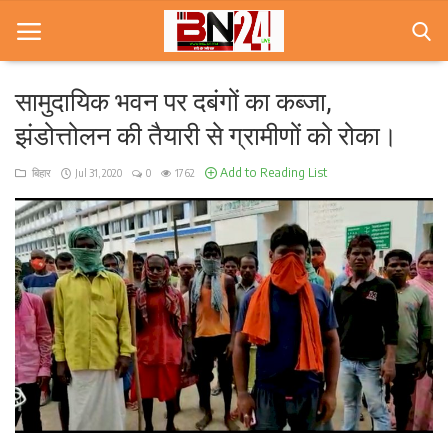
सामुदायिक भवन पर दबंगों का कब्जा,
झंडोत्तोलन की तैयारी से ग्रामीणों को रोका।
Home
Add to Reading List
बिहार
Jul 31, 2020
0
1762
खबरे
खेल
करियर
स्त्री
राज्य
कृषि
मूवी मसाला