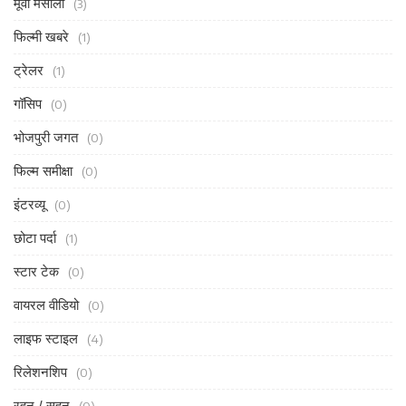
मूवी मसाला
(3)
फिल्मी खबरे
(1)
ट्रेलर
(1)
गॉसिप
(0)
भोजपुरी जगत
(0)
फिल्म समीक्षा
(0)
इंटरव्यू
(0)
छोटा पर्दा
(1)
स्टार टेक
(0)
वायरल वीडियो
(0)
लाइफ स्टाइल
(4)
रिलेशनशिप
(0)
रहन / सहन