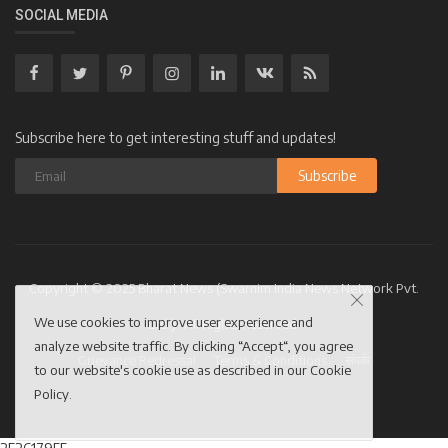
SOCIAL MEDIA
Subscribe here to get interesting stuff and updates!
Subscribe
Copyright © 2025 Bharat News (Swarnim India News Network Pvt.
We use cookies to improve user experience and
Ltd.)- All Rights Reserved.
analyze website traffic. By clicking “Accept“, you agree
Grievance Redressal
Terms & Conditions
संपर्क
to our website's cookie use as described in our
Cookie
Policy
.