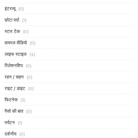
इंटरव्यू
(0)
छोटा पर्दा
(1)
स्टार टेक
(0)
वायरल वीडियो
(0)
लाइफ स्टाइल
(4)
रिलेशनशिप
(0)
रहन / सहन
(0)
राइट / डाइट
(0)
फिटनेस
(3)
पैसो की बात
(0)
पर्यटन
(1)
दर्शनीय
(0)