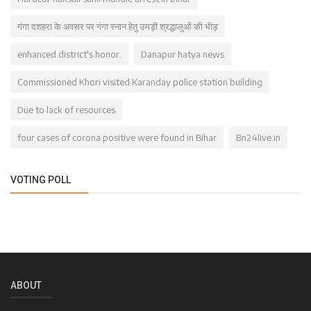
गंगा दशहरा के अवसर पर गंगा स्नान हेतु उमड़ी श्रद्धालुओं की भीड़
enhanced district's honor.
Danapur hatya news
Commissioned Khori visited Karanday police station building
Due to lack of resources
four cases of corona positive were found in Bihar
Bn24live.in
VOTING POLL
ABOUT