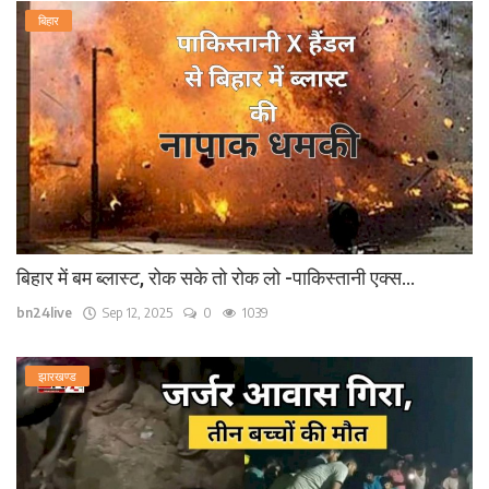
बिहार
बिहार में बम ब्लास्ट, रोक सके तो रोक लो -पाकिस्तानी एक्स...
bn24live
Sep 12, 2025
0
1039
झारखण्ड