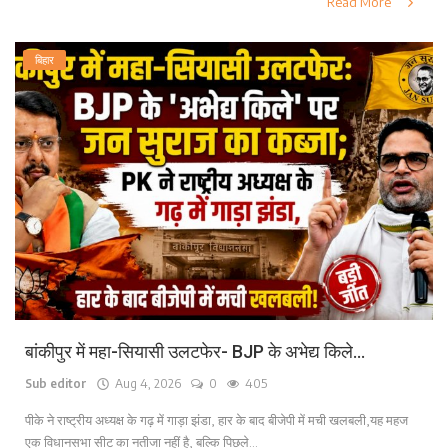
Read More
बिहार
बांकीपुर में महा-सियासी उलटफेर- BJP के अभेद्य किले...
Sub editor
Aug 4, 2026
0
405
पीके ने राष्ट्रीय अध्यक्ष के गढ़ में गाड़ा झंडा, हार के बाद बीजेपी में मची खलबली,यह महज
एक विधानसभा सीट का नतीजा नहीं है, बल्कि पिछले...