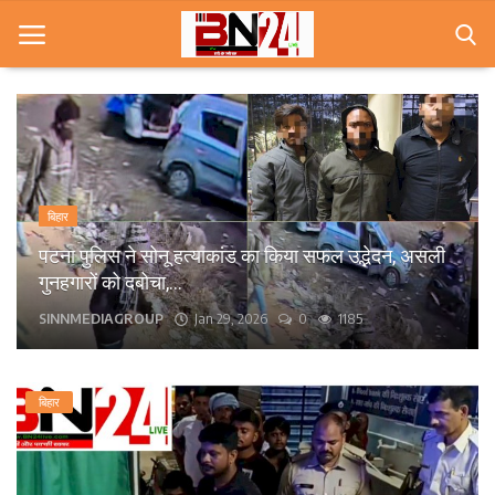
Home
खबरे
बिहार
खेल
पटना पुलिस ने सोनू हत्याकांड का किया सफल उद्भेदन, असली
गुनहगारों को दबोचा,...
करियर
SINNMEDIAGROUP
Jan 29, 2026
0
1185
स्त्री
राज्य
बिहार
कृषि
मूवी मसाला