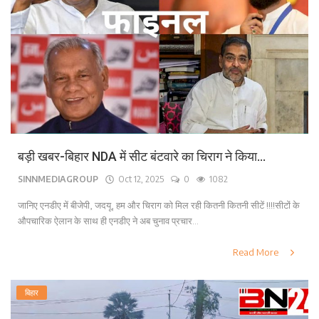
बड़ी खबर-बिहार NDA में सीट बंटवारे का चिराग ने किया...
SINNMEDIAGROUP
Oct 12, 2025
0
1082
जानिए एनडीए में बीजेपी, जदयू, हम और चिराग को मिल रही कितनी कितनी सीटें !!!!सीटों के
औपचारिक ऐलान के साथ ही एनडीए ने अब चुनाव प्रचार...
Read More
बिहार