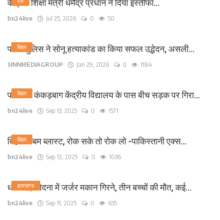
केंद्रीय शिक्षा मंत्री धर्मेंद्र प्रधान ने दिया इस्तीफा...
देश
bn24live
Jul 25, 2026
0
50
पटना पुलिस ने सोनू हत्याकांड का किया सफल उद्भेदन, असली...
बिहार
SINNMEDIAGROUP
Jan 29, 2026
0
1184
पटना के कंकड़बाग केंद्रीय विद्यालय के पास बीच सड़क पर गिरा...
बिहार
bn24live
Sep 13, 2025
0
1571
बिहार में बम ब्लास्ट, रोक सके तो रोक लो -पाकिस्तानी एक्स...
बिहार
bn24live
Sep 12, 2025
0
1036
धनबाद /लोदना में जर्जर मकान गिरने, तीन बच्चों की मौत, कई...
झारखण्ड
bn24live
Sep 11, 2025
0
635