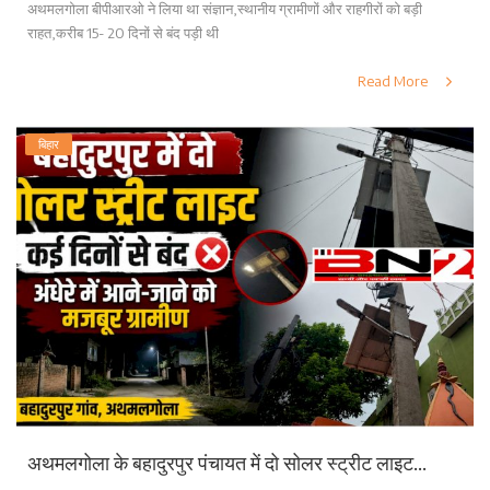
अथमलगोला बीपीआरओ ने लिया था संज्ञान,स्थानीय ग्रामीणों और राहगीरों को बड़ी
राहत,करीब 15- 20 दिनों से बंद पड़ी थी
Read More
बिहार
अथमलगोला के बहादुरपुर पंचायत में दो सोलर स्ट्रीट लाइट...