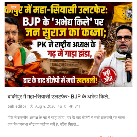
बिहार
बांकीपुर में महा-सियासी उलटफेर- BJP के अभेद्य किले...
Sub editor
Aug 4, 2026
0
341
पीके ने राष्ट्रीय अध्यक्ष के गढ़ में गाड़ा झंडा, हार के बाद बीजेपी में मची खलबली,यह महज
एक विधानसभा सीट का नतीजा नहीं है, बल्कि पिछले...