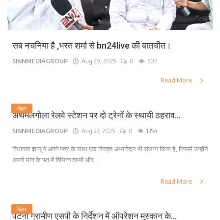
सब नचनिया है ,भरत शर्मा से bn24live की बातचीत।
SINNMEDIAGROUP
Aug 29, 2025
0
502
Read More
बिहार
अथमलगोला रेलवे स्टेशन पर दो ट्रेनों के स्थायी ठहराव...
SINNMEDIAGROUP
Aug 23, 2025
0
1354
विधायक ज्ञानू ने अपने पत्र के साथ एक विस्तृत अभ्यावेदन भी संलग्न किया है, जिसमें उन्होंने
अपनी मांग के पक्ष में विभिन्न तथ्यों और...
Read More
बिहार
पटना ग्रामीण एसपी के निर्देशन में ऑपरेशन मुस्कान के...