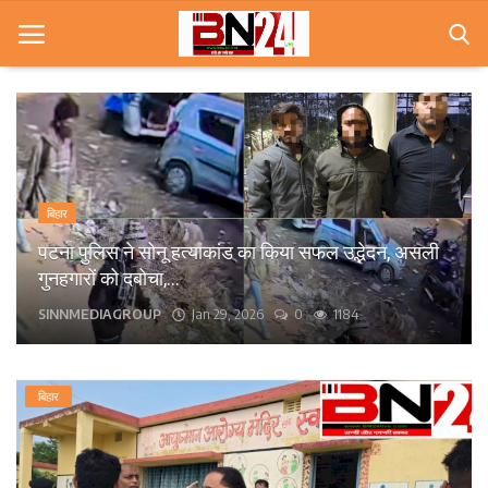
Home
खबरे
बिहार
खेल
पटना पुलिस ने सोनू हत्याकांड का किया सफल उद्भेदन, असली
गुनहगारों को दबोचा,...
करियर
SINNMEDIAGROUP
Jan 29, 2026
0
1184
स्त्री
राज्य
बिहार
कृषि
मूवी मसाला