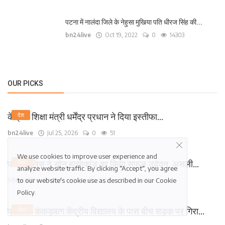
पटना में नालंदा जिले के नेहुसा मुखिया पति धीरज सिंह की...
bn24live
Oct 19, 2022
0
14303
OUR PICKS
केंद्रीय शिक्षा मंत्री धर्मेंद्र प्रधान ने दिया इस्तीफा...
देश
bn24live
Jul 25, 2026
0
51
We use cookies to improve user experience and
पटना पुलिस ने सोनू हत्याकांड का किया सफल उद्भेदन, असली...
बिहार
analyze website traffic. By clicking “Accept“, you agree
to our website's cookie use as described in our
Cookie
SINNMEDIAGROUP
Jan 29, 2026
0
1184
Policy
.
पटना के कंकड़बाग केंद्रीय विद्यालय के पास बीच सड़क पर गिरा...
बिहार