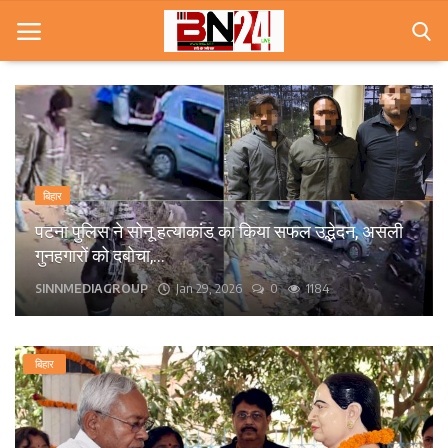
Home
खबरे
बिहार
खेल
पटना पुलिस ने सोनू हत्याकांड का किया सफल उद्भेदन, असली
गुनहगारों को दबोचा,...
करियर
SINNMEDIAGROUP
Jan 29, 2026
0
1184
स्त्री
राज्य
बिहार
कृषि
मूवी मसाला